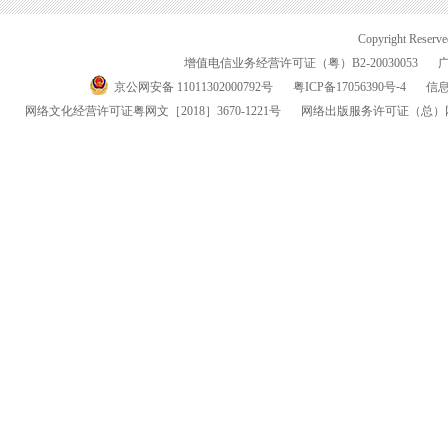
Copyright Reserv
增值电信业务经营许可证（粤）
B2-20030053
京公网安备 11011302000792号
粤
ICP
备
17056390
号-
4
信
网络文化经营许可证粤网文
［2018］3670-1221
号
网络出版服务许可证
（总）