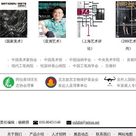
《国家美术》
《亚洲艺术》
《上海艺术评
《289艺
论》
尚》
中国美术家协会
中国美术馆
中国油画学会
中央美术学院
首都
现代工笔画院
恒源祥香山画院
中国工笔画学会
百雅轩
阿拉善SEE生
北京故宫文物保护基金会
吴作人国际
态协会理事
发起人及理事单位
年策展人专
责任编辑：杨晓萌
010-80451148
exhibit@artron.net
关于我们
产品介绍
人才招聘
雅昌动态
联系我们
网站地图