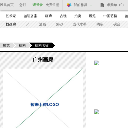
雅昌首页
您好！
请登录
免费注册
我的雅昌
求购单
（0）
艺术家
鉴证备案
画廊
古玩
拍卖
展览
中国艺搜
找画廊
油画
紫砂
当代水墨
陶瓷
砚台
展览
机构
机构名称
广州画廊