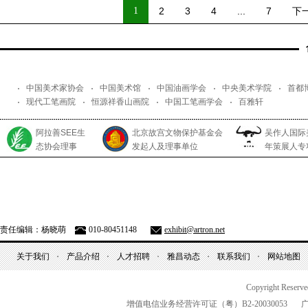
1
2
3
4
...
7
下
中国美术家协会
中国美术馆
中国油画学会
中央美术学院
首都
现代工笔画院
恒源祥香山画院
中国工笔画学会
百雅轩
阿拉善SEE生
北京故宫文物保护基金会
吴作人国际
态协会理事
发起人及理事单位
年策展人专
责任编辑：杨晓萌
010-80451148
exhibit@artron.net
关于我们
产品介绍
人才招聘
雅昌动态
联系我们
网站地图
Copyright Reserv
增值电信业务经营许可证（粤）
B2-20030053