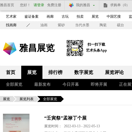
雅昌首页
您好！
请登录
免费注册
我的雅昌
求购单
（0）
艺术家
鉴证备案
画廊
古玩
拍卖
展览
中国艺搜
找画廊
油画
紫砂
当代水墨
陶瓷
砚台
扫一扫下载
雅昌展览
艺术头条App
首页
展览
排行榜
数字展览
展览评论
全部展览
最新发布
今日开幕
即将开展
正在展
展览
展览列表
全部展览
“壬寅祭”孟禄丁个展
展览时间：
2022-03-13 - 2022-05-13