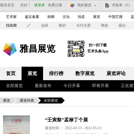
雅昌首页
您好！
请登录
免费注册
我的雅昌
求购单
（0）
艺术家
鉴证备案
画廊
古玩
拍卖
展览
中国艺搜
找画廊
油画
紫砂
当代水墨
陶瓷
砚台
扫一扫下载
雅昌展览
艺术头条App
首页
展览
排行榜
数字展览
展览评论
全部展览
最新发布
今日开幕
即将开展
正在展
展览
展览列表
全部展览
“壬寅祭”孟禄丁个展
展览时间：
2022-03-13 - 2022-05-13