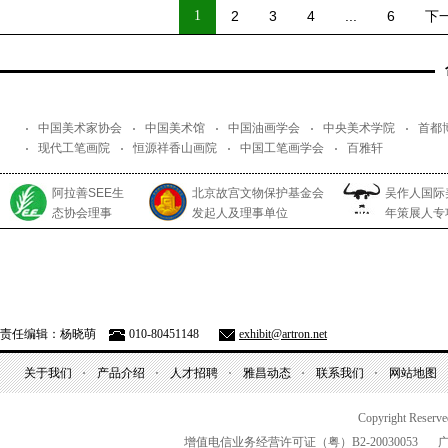
1
2
3
4
...
6
下
中国美术家协会
中国美术馆
中国油画学会
中央美术学院
首都
现代工笔画院
恒源祥香山画院
中国工笔画学会
百雅轩
阿拉善SEE生
北京故宫文物保护基金会
吴作人国际
态协会理事
发起人及理事单位
年策展人专
责任编辑：杨晓萌
010-80451148
exhibit@artron.net
关于我们
产品介绍
人才招聘
雅昌动态
联系我们
网站地图
Copyright Reserv
增值电信业务经营许可证（粤）
B2-20030053