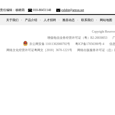
责任编辑：杨晓萌
010-80451148
exhibit@artron.net
关于我们
产品介绍
人才招聘
雅昌动态
联系我们
网站地图
Copyright Reserv
增值电信业务经营许可证（粤）
B2-20030053
京公网安备 11011302000792号
粤
ICP
备
17056390
号-
4
信
网络文化经营许可证粤网文
［2018］3670-1221
号
网络出版服务许可证
（总）