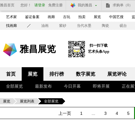
雅昌首页
您好！
请登录
免费注册
我的雅昌
求购单
（0）
艺术家
鉴证备案
画廊
古玩
拍卖
展览
中国艺搜
找画廊
油画
紫砂
当代水墨
陶瓷
砚台
扫一扫下载
雅昌展览
艺术头条App
首页
展览
排行榜
数字展览
展览评论
全部展览
最新发布
今日开幕
即将开展
正在展
展览
展览列表
全部展览
上一页
1
...
3
4
5