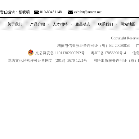
责任编辑：杨晓萌
010-80451148
exhibit@artron.net
关于我们
产品介绍
人才招聘
雅昌动态
联系我们
网站地图
Copyright Reserv
增值电信业务经营许可证（粤）
B2-20030053
京公网安备 11011302000792号
粤
ICP
备
17056390
号-
4
信
网络文化经营许可证粤网文
［2018］3670-1221
号
网络出版服务许可证
（总）