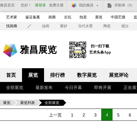
雅昌首页
您好！
请登录
免费注册
我的雅昌
求购单
（0）
艺术家
鉴证备案
画廊
古玩
拍卖
展览
中国艺搜
找画廊
油画
紫砂
当代水墨
陶瓷
砚台
扫一扫下载
雅昌展览
艺术头条App
首页
展览
排行榜
数字展览
展览评论
全部展览
最新发布
今日开幕
即将开展
正在展
展览
展览列表
全部展览
上一页
1
2
3
4
5
6