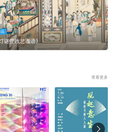
作品
灯谜贾政悲谶语》
查看更多