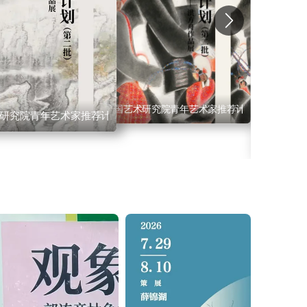
中国艺术研究院青年艺术家推荐计划（第二批）·
研究院青年艺术家推荐计划（第二批）·韩昊
二批）·刘少宁
展 卢乾、林生山水画作品展暨画册出版发布会 鹭潮松风— —
中国艺