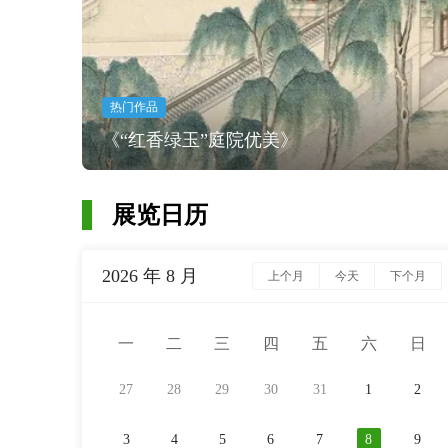
热门作品
《“红香绿玉”庭院优美》
展览日历
2026 年 8 月
上个月
今天
下个月
一
二
三
四
五
六
日
27
28
29
30
31
1
2
3
4
5
6
7
8
9