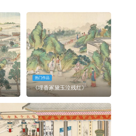
热门作品
《埋香冢黛玉泣残红》