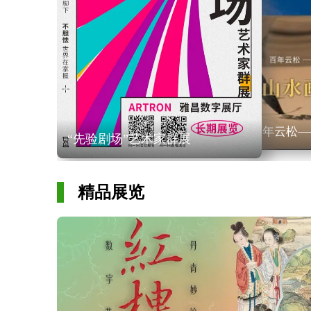
百年云松—
“先验剧场”艺术家群展
精品展览