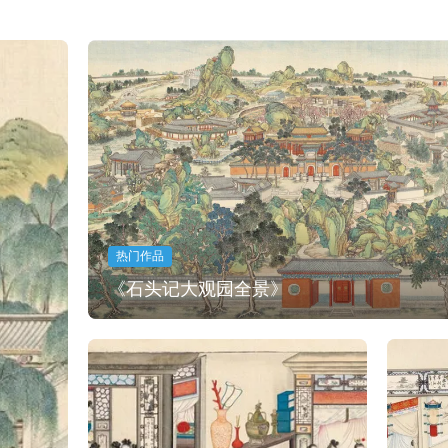
热门作品
《石头记大观园全景》