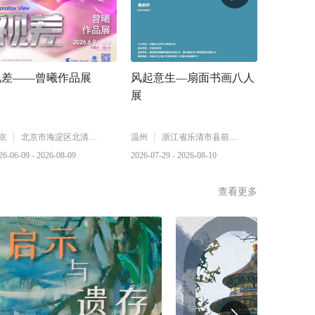
视差——曾曦作品展
风起意生—扇面书画八人
梦回桃花
展
京
北京市海淀区北清路中关村壹号
温州
浙江省乐清市县前路6号
长春
26-06-09 - 2026-08-09
2026-07-29 - 2026-08-10
2026-07-10 
查看更多