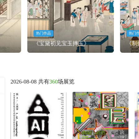
热门作品
热门
《宝黛初见宝玉摔玉》
《制
2026-08-08 共有
360
场展览