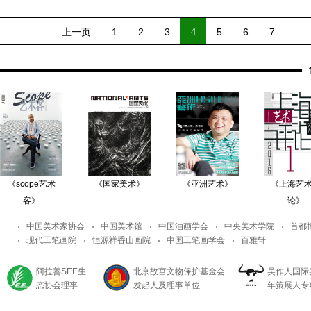
上一页
1
2
3
4
5
6
7
...
《scope艺术
《国家美术》
《亚洲艺术》
《上海艺
客》
论》
中国美术家协会
中国美术馆
中国油画学会
中央美术学院
首都
现代工笔画院
恒源祥香山画院
中国工笔画学会
百雅轩
阿拉善SEE生
北京故宫文物保护基金会
吴作人国际
态协会理事
发起人及理事单位
年策展人专