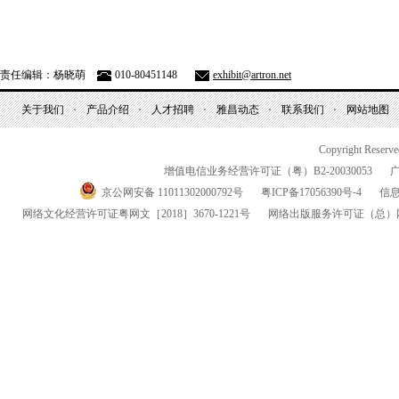
责任编辑：杨晓萌
010-80451148
exhibit@artron.net
关于我们
产品介绍
人才招聘
雅昌动态
联系我们
网站地图
Copyright Reserv
增值电信业务经营许可证（粤）
B2-20030053
京公网安备 11011302000792号
粤
ICP
备
17056390
号-
4
信
网络文化经营许可证粤网文
［2018］3670-1221
号
网络出版服务许可证
（总）