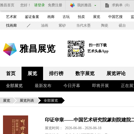
雅昌首页
您好！
请登录
免费注册
我的雅昌
求购单
（0）
艺术家
鉴证备案
画廊
古玩
拍卖
展览
中国艺搜
找画廊
油画
紫砂
当代水墨
陶瓷
砚台
扫一扫下载
雅昌展览
艺术头条App
首页
展览
排行榜
数字展览
展览评论
全部展览
最新发布
今日开幕
即将开展
正在展
展览
展览列表
全部展览
印证华章——中国艺术研究院篆刻院建院二
展览时间：
2026-06-06 - 2026-06-18