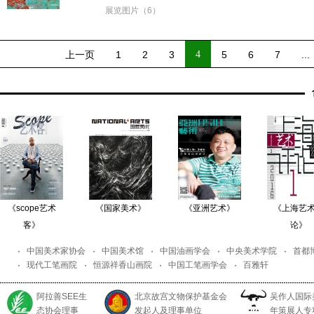
展览图片（6）
上一页
1
2
3
4
5
6
7
...
《scope艺术
《国家美术》
《亚洲艺术》
《上海艺
客》
论》
中国美术家协会
中国美术馆
中国油画学会
中央美术学院
首都
现代工笔画院
恒源祥香山画院
中国工笔画学会
百雅轩
阿拉善SEE生
北京故宫文物保护基金会
吴作人国际
态协会理事
发起人及理事单位
年策展人专