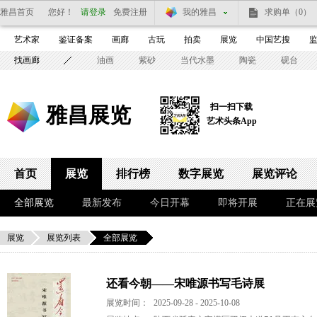
雅昌首页
您好！
请登录
免费注册
我的雅昌
求购单
（0）
艺术家
鉴证备案
画廊
古玩
拍卖
展览
中国艺搜
找画廊
油画
紫砂
当代水墨
陶瓷
砚台
扫一扫下载
雅昌展览
艺术头条App
首页
展览
排行榜
数字展览
展览评论
全部展览
最新发布
今日开幕
即将开展
正在展
展览
展览列表
全部展览
还看今朝——宋唯源书写毛诗展
展览时间：
2025-09-28 - 2025-10-08