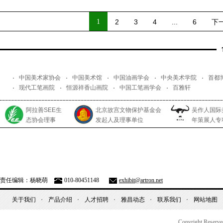
1
2
3
4
...
6
下
中国美术家协会
中国美术馆
中国油画学会
中央美术学院
首都
现代工笔画院
恒源祥香山画院
中国工笔画学会
百雅轩
阿拉善SEE生
北京故宫文物保护基金会
吴作人国际
态协会理事
发起人及理事单位
年策展人专
责任编辑：杨晓萌
010-80451148
exhibit@artron.net
关于我们
产品介绍
人才招聘
雅昌动态
联系我们
网站地图
Copyright Reserv