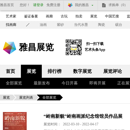
雅昌首页
您好！
请登录
免费注册
我的雅昌
求购单
（0）
艺术家
鉴证备案
画廊
古玩
拍卖
展览
中国艺搜
找画廊
油画
紫砂
当代水墨
陶瓷
砚台
扫一扫下载
雅昌展览
艺术头条App
首页
展览
排行榜
数字展览
展览评论
全部展览
最新发布
今日开幕
即将开展
正在展
展览
展览列表
全部展览
“岭南新貌”岭南画派纪念馆馆员作品展
展览时间：
2022-03-10 - 2022-04-17