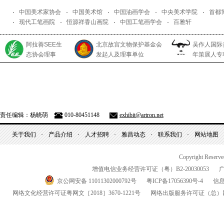
中国美术家协会
中国美术馆
中国油画学会
中央美术学院
首都
现代工笔画院
恒源祥香山画院
中国工笔画学会
百雅轩
阿拉善SEE生
北京故宫文物保护基金会
吴作人国际
态协会理事
发起人及理事单位
年策展人专
责任编辑：杨晓萌
010-80451148
exhibit@artron.net
关于我们
产品介绍
人才招聘
雅昌动态
联系我们
网站地图
Copyright Reserv
增值电信业务经营许可证（粤）
B2-20030053
京公网安备 11011302000792号
粤
ICP
备
17056390
号-
4
信
网络文化经营许可证粤网文
［2018］3670-1221
号
网络出版服务许可证
（总）