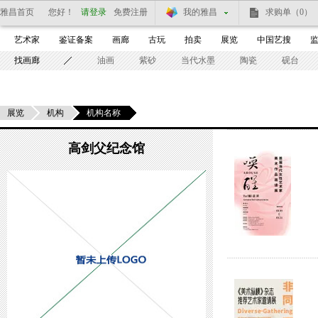
雅昌首页
您好！
请登录
免费注册
我的雅昌
求购单
（0）
艺术家
鉴证备案
画廊
古玩
拍卖
展览
中国艺搜
找画廊
油画
紫砂
当代水墨
陶瓷
砚台
展览
机构
机构名称
高剑父纪念馆