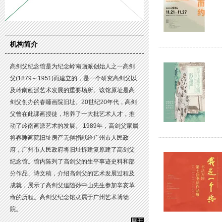
机构简介
高剑父纪念馆是为纪念岭南画派创始人之一高剑
父(1879～1951)而建立的，是一个研究高剑父以
及岭南画派艺术发展的重要场所。该馆原址是高
剑父创办的春睡画院旧址。20世纪20年代，高剑
父曾在此课画授徒，培养了一大批艺术人才，推
动了岭南画派艺术的发展。 1989年，高剑父家属
将春睡画院旧址房产无偿捐献给广州市人民政
府，广州市人民政府将旧址拆建复原建了高剑父
纪念馆。馆内陈列了高剑父的生平事迹史料和部
分作品、诗文稿，介绍高剑父的艺术发展过程及
成就，展示了高剑父追随孙中山先生参加辛亥革
命的历程。高剑父纪念馆隶属于广州艺术博物
院。
展开