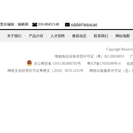
责任编辑：杨晓萌
010-80451148
exhibit@artron.net
关于我们
产品介绍
人才招聘
雅昌动态
联系我们
网站地图
Copyright Reserv
增值电信业务经营许可证（粤）
B2-20030053
京公网安备 11011302000792号
粤
ICP
备
17056390
号-
4
信
网络文化经营许可证粤网文
［2018］3670-1221
号
网络出版服务许可证
（总）