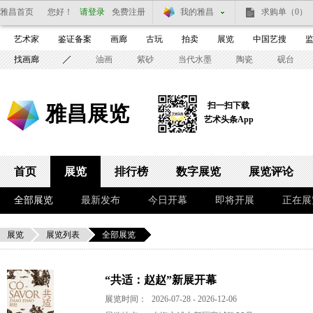
雅昌首页
您好！
请登录
免费注册
我的雅昌
求购单
（0）
艺术家
鉴证备案
画廊
古玩
拍卖
展览
中国艺搜
找画廊
油画
紫砂
当代水墨
陶瓷
砚台
扫一扫下载
雅昌展览
艺术头条App
首页
展览
排行榜
数字展览
展览评论
全部展览
最新发布
今日开幕
即将开展
正在展
展览
展览列表
全部展览
“共适：赵赵”新展开幕
展览时间：
2026-07-28 - 2026-12-06