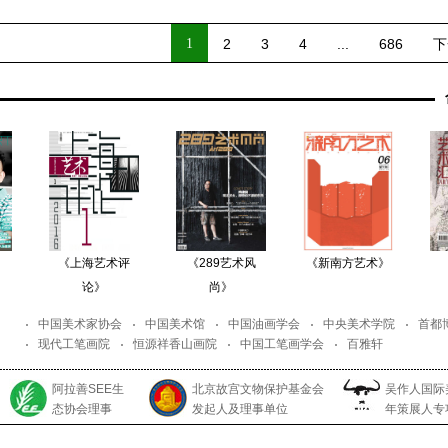
1
2
3
4
...
686
下
《上海艺术评
《289艺术风
《新南方艺术》
《艺术汇
论》
尚》
中国美术家协会
中国美术馆
中国油画学会
中央美术学院
首都
现代工笔画院
恒源祥香山画院
中国工笔画学会
百雅轩
阿拉善SEE生
北京故宫文物保护基金会
吴作人国际
态协会理事
发起人及理事单位
年策展人专