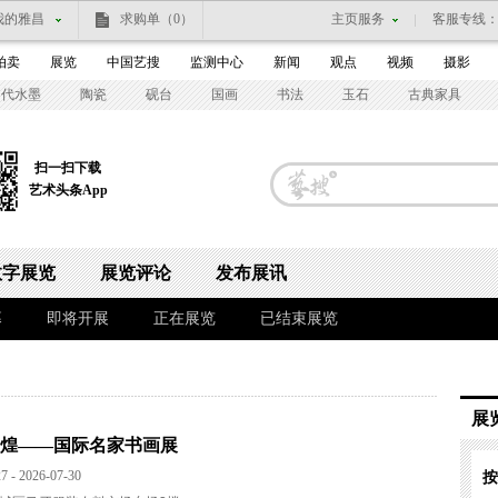
我的雅昌
求购单
（0）
主页服务
客服专线
拍卖
展览
中国艺搜
监测中心
新闻
观点
视频
摄影
当代水墨
陶瓷
砚台
国画
书法
玉石
古典家具
扫一扫下载
艺术头条App
数字展览
展览评论
发布展讯
幕
即将开展
正在展览
已结束展览
展
辉煌——国际名家书画展
7 - 2026-07-30
按