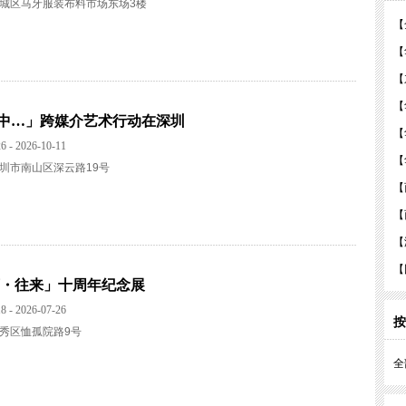
城区马牙服装布料市场东场3楼
【
【
【
【
中…」跨媒介艺术行动在深圳
【
6 - 2026-10-11
【
圳市南山区深云路19号
【
【
【
【
下・往来」十周年纪念展
8 - 2026-07-26
按
秀区恤孤院路9号
全