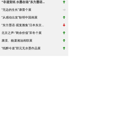
“非遗宣纸 水墨在场”东方墨语...
“无边的生长”康蕾个展
“从感动出发”耿明中国画展
“东方墨语·观复雅集”日本东京...
北京之声-“剩余价值”宋冬个展
康漠、杨潇湘油画联展
“纸醉今迷”郑元无水墨作品展