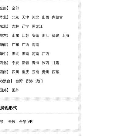
全部】
全部
华北】
北京
天津
河北
山西
内蒙古
东北】
吉林
辽宁
黑龙江
华东】
山东
江苏
安徽
浙江
福建
上海
华南】
广东
广西
海南
华中】
湖北
湖南
河南
江西
西北】
宁夏
新疆
青海
陕西
甘肃
西南】
四川
重庆
云南
贵州
西藏
港澳台】
台湾
香港
澳门
国外】
国外
展现形式
部
云展
全景·VR