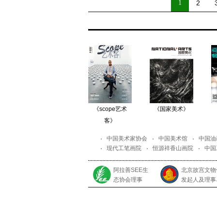
1
2
《scope艺术
《国家美术》
客》
中国美术家协会
中国美术馆
中国油
现代工笔画院
恒源祥香山画院
中国
阿拉善SEE生
北京故宫文物
态协会理事
发起人及理事