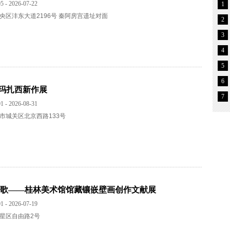
5 - 2026-07-22
1
央区沣东大道2196号 秦阿房宫遗址对面
2
3
4
5
6
玛扎西新作展
7
1 - 2026-08-31
市城关区北京西路133号
放歌——桂林美术馆馆藏镶嵌壁画创作文献展
1 - 2026-07-19
星区自由路2号