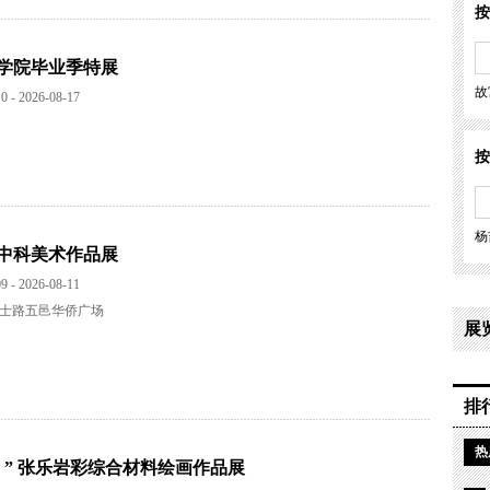
按
术学院毕业季特展
故
0 - 2026-08-17
按
杨
中科美术作品展
9 - 2026-08-11
士路五邑华侨广场
展
排
热
）” 张乐岩彩综合材料绘画作品展