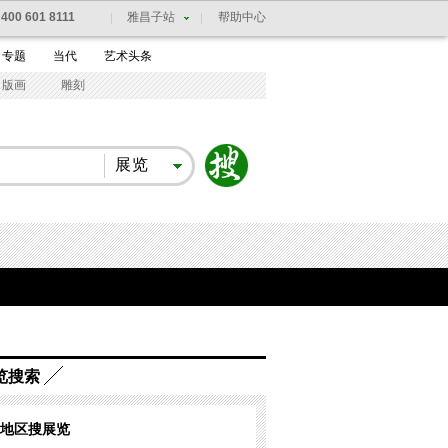
：
400 601 8111
雅昌子站
帮助中心
专题
当代
艺术头条
版画
雕刻
展览
览搜索
地区搜展览