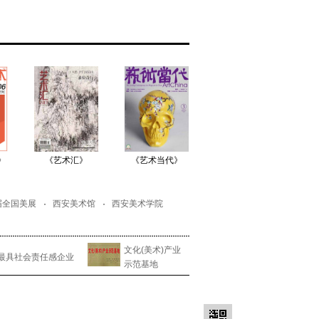
》
《艺术汇》
《艺术当代》
《艺术版权》
《
届全国美展
西安美术馆
西安美术学院
文化(美术)产业
最具社会责任感企业
示范基地