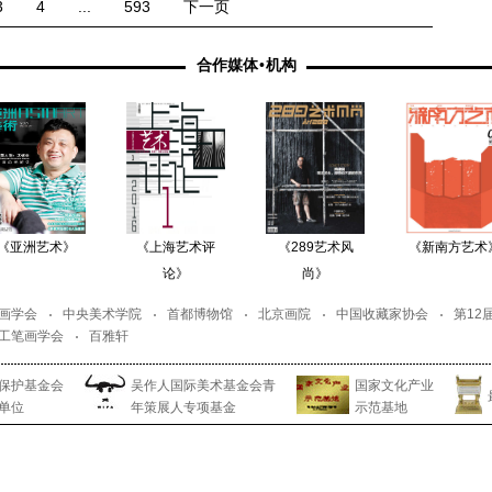
3
4
...
593
下一页
合作媒体
•
机构
《亚洲艺术》
《上海艺术评
《289艺术风
《新南方艺术
论》
尚》
画学会
中央美术学院
首都博物馆
北京画院
中国收藏家协会
第12
工笔画学会
百雅轩
保护基金会
吴作人国际美术基金会青
国家文化产业
单位
年策展人专项基金
示范基地