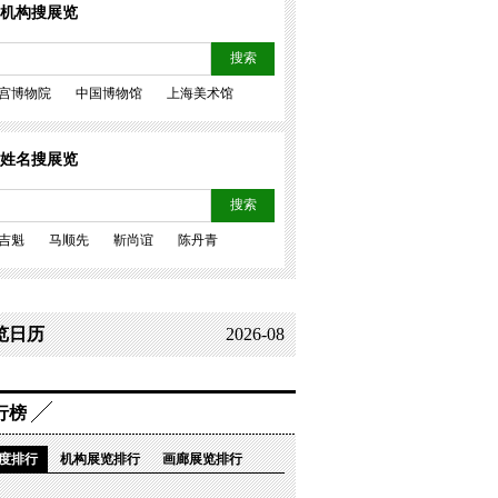
机构搜展览
搜索
宫博物院
中国博物馆
上海美术馆
姓名搜展览
搜索
吉魁
马顺先
靳尚谊
陈丹青
览日历
2026-08
行榜
度排行
机构展览排行
画廊展览排行