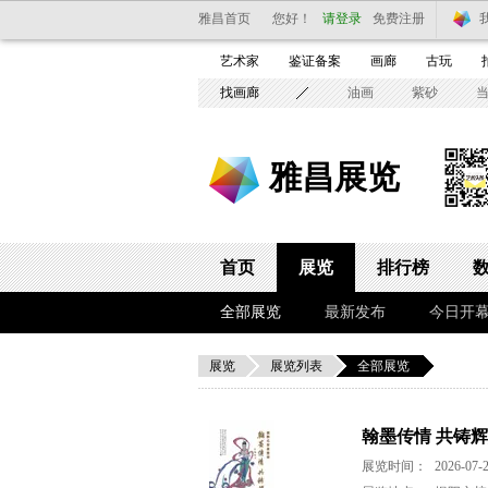
雅昌首页
您好！
请登录
免费注册
艺术家
鉴证备案
画廊
古玩
找画廊
油画
紫砂
雅昌展览
首页
展览
排行榜
全部展览
最新发布
今日开
展览
展览列表
全部展览
翰墨传情 共铸
展览时间：
2026-07-2