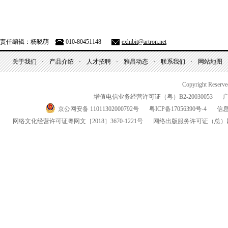
责任编辑：杨晓萌
010-80451148
exhibit@artron.net
关于我们
产品介绍
人才招聘
雅昌动态
联系我们
网站地图
Copyright Reserv
增值电信业务经营许可证（粤）
B2-20030053
京公网安备 11011302000792号
粤
ICP
备
17056390
号-
4
信
网络文化经营许可证粤网文
［2018］3670-1221
号
网络出版服务许可证
（总）