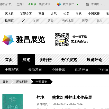
雅昌首页
您好！
请登录
免费注册
我的雅昌
求购单
（0）
艺术家
鉴证备案
画廊
古玩
拍卖
展览
中国艺搜
找画廊
油画
紫砂
当代水墨
陶瓷
砚台
扫一扫下载
雅昌展览
艺术头条App
首页
展览
排行榜
数字展览
展览评论
全部展览
最新发布
今日开幕
即将开展
正在展
展览
展览列表
全部展览
灼境——熊龙灯|香灼山水作品展
展览时间：
2026-08-15 - 2026-09-14