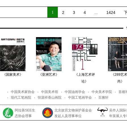
1
2
3
4
...
1424
《国家美术》
《亚洲艺术》
《上海艺术评
《289艺
论》
尚》
中国美术家协会
中国美术馆
中国油画学会
中央美术学院
首都
现代工笔画院
恒源祥香山画院
中国工笔画学会
百雅轩
阿拉善SEE生
北京故宫文物保护基金会
吴作人国际
态协会理事
发起人及理事单位
年策展人专