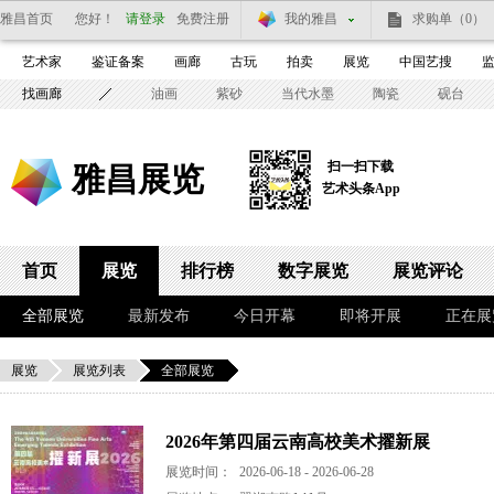
雅昌首页
您好！
请登录
免费注册
我的雅昌
求购单
（0）
艺术家
鉴证备案
画廊
古玩
拍卖
展览
中国艺搜
找画廊
油画
紫砂
当代水墨
陶瓷
砚台
扫一扫下载
雅昌展览
艺术头条App
首页
展览
排行榜
数字展览
展览评论
全部展览
最新发布
今日开幕
即将开展
正在展
展览
展览列表
全部展览
2026年第四届云南高校美术擢新展
展览时间：
2026-06-18 - 2026-06-28