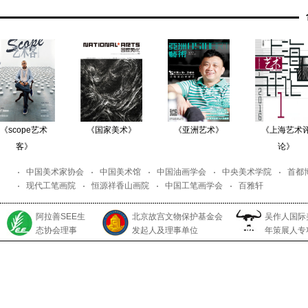
《国家美术》
《亚洲艺术》
《上海艺术评
《2
论》
中国美术家协会
中国美术馆
中国油画学会
中央美术学院
首都
现代工笔画院
恒源祥香山画院
中国工笔画学会
百雅轩
阿拉善SEE生
北京故宫文物保护基金会
吴作人国际
态协会理事
发起人及理事单位
年策展人专