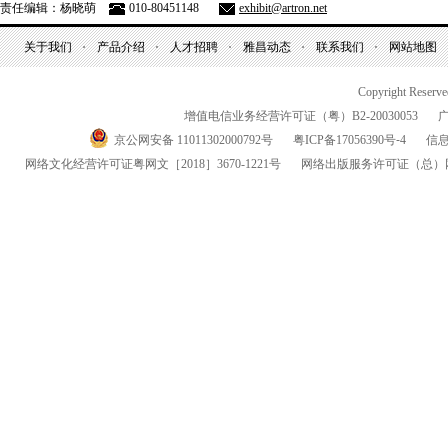
责任编辑：杨晓萌
010-80451148
exhibit@artron.net
关于我们
产品介绍
人才招聘
雅昌动态
联系我们
网站地图
Copyright Reserv
增值电信业务经营许可证（粤）
B2-20030053
京公网安备 11011302000792号
粤
ICP
备
17056390
号-
4
信
网络文化经营许可证粤网文
［2018］3670-1221
号
网络出版服务许可证
（总）