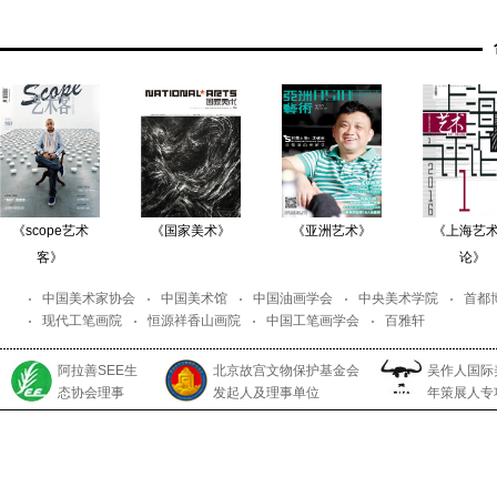
《scope艺术
《国家美术》
《亚洲艺术》
《上海艺
客》
论》
中国美术家协会
中国美术馆
中国油画学会
中央美术学院
首都
现代工笔画院
恒源祥香山画院
中国工笔画学会
百雅轩
阿拉善SEE生
北京故宫文物保护基金会
吴作人国际
态协会理事
发起人及理事单位
年策展人专