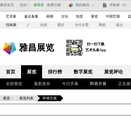
雅昌首页
您好！
请登录
免费注册
我的雅昌
求购单
（0）
艺术家
鉴证备案
画廊
古玩
拍卖
展览
中国艺搜
找画廊
油画
紫砂
当代水墨
陶瓷
砚台
扫一扫下载
雅昌展览
艺术头条App
首页
展览
排行榜
数字展览
展览评论
全部展览
最新发布
今日开幕
即将开展
正在展
展览
展览列表
即将开展