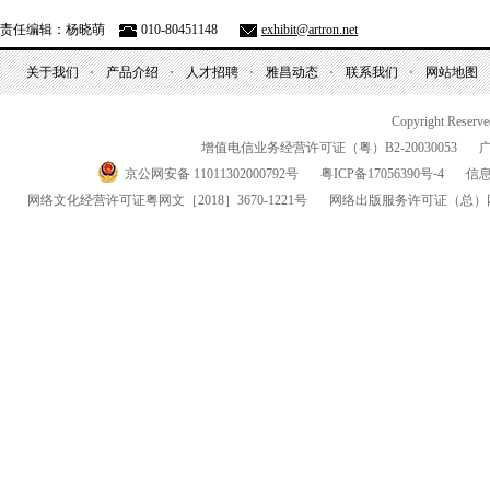
责任编辑：杨晓萌
010-80451148
exhibit@artron.net
关于我们
产品介绍
人才招聘
雅昌动态
联系我们
网站地图
Copyright Reserv
增值电信业务经营许可证（粤）
B2-20030053
京公网安备 11011302000792号
粤
ICP
备
17056390
号-
4
信
网络文化经营许可证粤网文
［2018］3670-1221
号
网络出版服务许可证
（总）