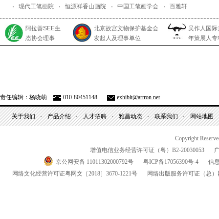
现代工笔画院
恒源祥香山画院
中国工笔画学会
百雅轩
阿拉善SEE生
北京故宫文物保护基金会
吴作人国际
态协会理事
发起人及理事单位
年策展人专
责任编辑：杨晓萌
010-80451148
exhibit@artron.net
关于我们
产品介绍
人才招聘
雅昌动态
联系我们
网站地图
Copyright Reserv
增值电信业务经营许可证（粤）
B2-20030053
京公网安备 11011302000792号
粤
ICP
备
17056390
号-
4
信
网络文化经营许可证粤网文
［2018］3670-1221
号
网络出版服务许可证
（总）