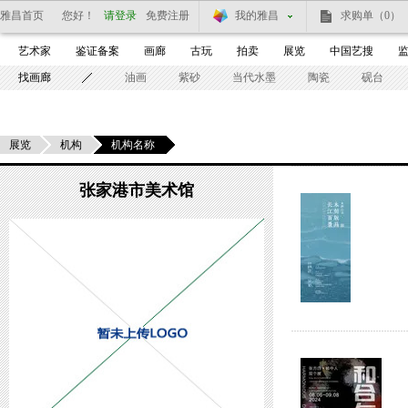
雅昌首页
您好！
请登录
免费注册
我的雅昌
求购单
（0）
艺术家
鉴证备案
画廊
古玩
拍卖
展览
中国艺搜
找画廊
油画
紫砂
当代水墨
陶瓷
砚台
展览
机构
机构名称
张家港市美术馆