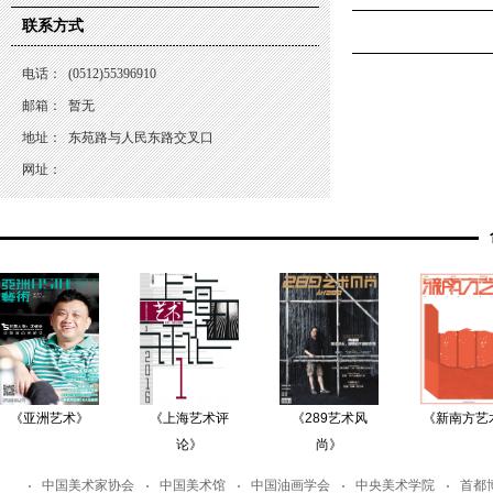
联系方式
电话：
(0512)55396910
邮箱：
暂无
地址：
东苑路与人民东路交叉口
网址：
《亚洲艺术》
《上海艺术评
《289艺术风
《新南方艺
论》
尚》
中国美术家协会
中国美术馆
中国油画学会
中央美术学院
首都