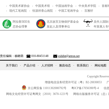
中国美术家协会
中国美术馆
中国油画学会
中央美术学院
首都
现代工笔画院
恒源祥香山画院
中国工笔画学会
百雅轩
阿拉善SEE生
北京故宫文物保护基金会
吴作人国际
态协会理事
发起人及理事单位
年策展人专
责任编辑：杨晓萌
010-80451148
exhibit@artron.net
关于我们
产品介绍
人才招聘
雅昌动态
联系我们
网站地图
Copyright Reserv
增值电信业务经营许可证（粤）
B2-20030053
京公网安备 11011302000792号
粤
ICP
备
17056390
号-
4
信
网络文化经营许可证粤网文
［2018］3670-1221
号
网络出版服务许可证
（总）