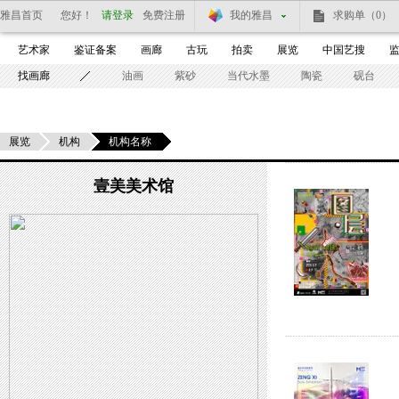
雅昌首页
您好！
请登录
免费注册
我的雅昌
求购单
（0）
艺术家
鉴证备案
画廊
古玩
拍卖
展览
中国艺搜
找画廊
油画
紫砂
当代水墨
陶瓷
砚台
展览
机构
机构名称
壹美美术馆