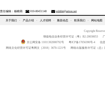
责任编辑：杨晓萌
010-80451148
exhibit@artron.net
关于我们
产品介绍
人才招聘
雅昌动态
联系我们
网站地图
Copyright Reserv
增值电信业务经营许可证（粤）
B2-20030053
京公网安备 11011302000792号
粤
ICP
备
17056390
号-
4
信
网络文化经营许可证粤网文
［2018］3670-1221
号
网络出版服务许可证
（总）