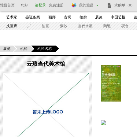
雅昌首页
您好！
请登录
免费注册
我的雅昌
求购单
（0）
艺术家
鉴证备案
画廊
古玩
拍卖
展览
中国艺搜
找画廊
油画
紫砂
当代水墨
陶瓷
砚台
展览
机构
机构名称
云琅当代美术馆