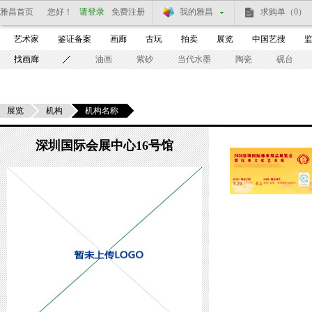
雅昌首页
您好！
请登录
免费注册
我的雅昌
求购单
（0）
艺术家
鉴证备案
画廊
古玩
拍卖
展览
中国艺搜
找画廊
油画
紫砂
当代水墨
陶瓷
砚台
展览
机构
机构名称
深圳国际会展中心16号馆