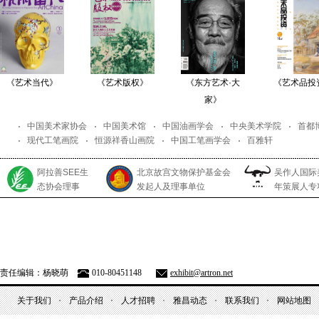
《艺术当代》
《艺术版权》
《东方艺术·大
《艺术品投
家》
中国美术家协会
中国美术馆
中国油画学会
中央美术学院
首都
现代工笔画院
恒源祥香山画院
中国工笔画学会
百雅轩
阿拉善SEE生
北京故宫文物保护基金会
吴作人国际
态协会理事
发起人及理事单位
年策展人专
责任编辑：杨晓萌
010-80451148
exhibit@artron.net
关于我们
产品介绍
人才招聘
雅昌动态
联系我们
网站地图