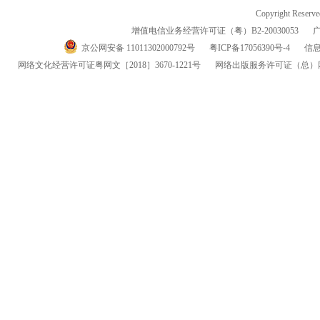
Copyright Reserv
增值电信业务经营许可证（粤）
B2-20030053
京公网安备 11011302000792号
粤
ICP
备
17056390
号-
4
信
网络文化经营许可证粤网文
［2018］3670-1221
号
网络出版服务许可证
（总）