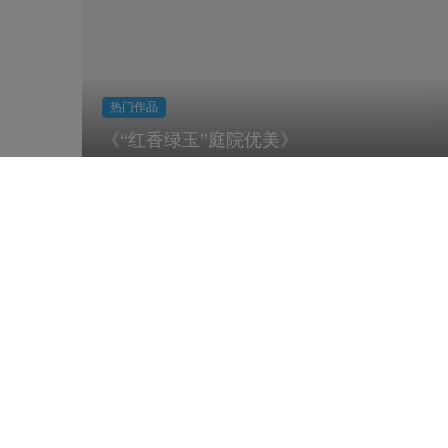
热门作品
《“红香绿玉”庭院优美》
展览日历
2026 年 8 月
上个月
今天
下个月
一
二
三
四
五
六
日
27
28
29
30
31
1
2
3
4
5
6
7
8
9