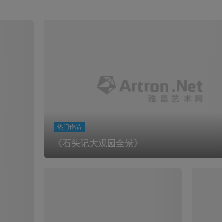
热门作品
《石头记大观园全景》