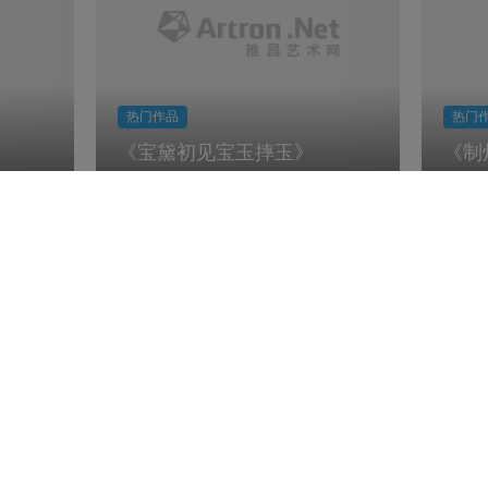
热门作品
热门
《宝黛初见宝玉摔玉》
《制
2026-08-07 共有
361
场展览