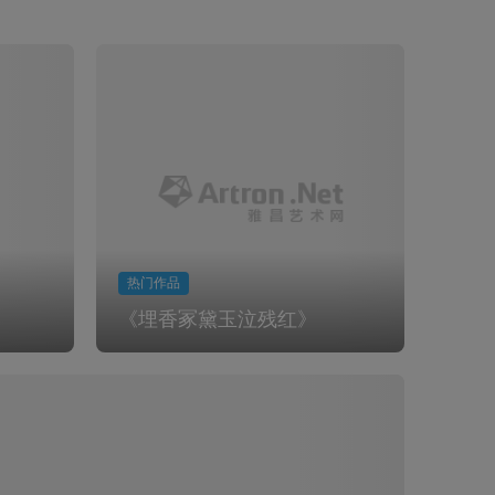
热门作品
《埋香冢黛玉泣残红》