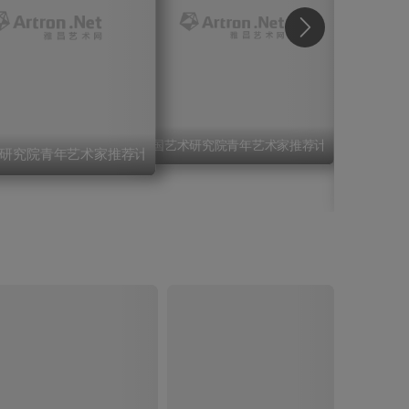
中国艺术研究院青年艺术家推荐计划（第二批）·
研究院青年艺术家推荐计划（第二批）·韩昊
二批）·刘少宁
展 卢乾、林生山水画作品展暨画册出版发布会 鹭潮松风— —
中国艺