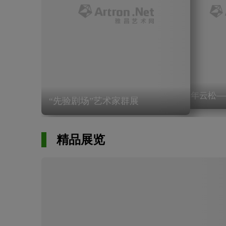
百年云松—
“先验剧场”艺术家群展
精品展览