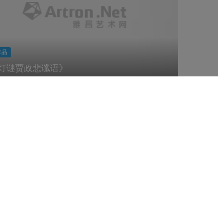
作品
灯谜贾政悲谶语》
查看更多