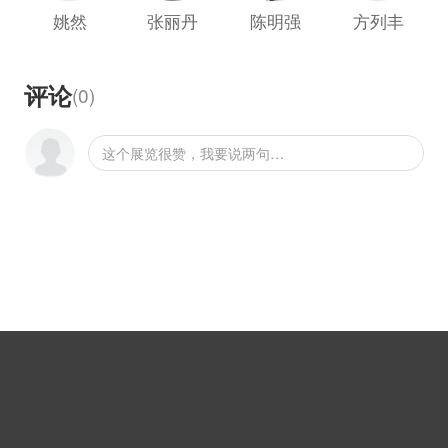
们的成长与心路历程，在过去的四年中，他们与
姚然
张丽丹
陈明强
方列丰
学院的关系紧密，同时他们又走在了艺术实践的
前沿，他们的身上带有浓重的开创之初筚路蓝缕
评论
(
0
)
的拓荒精神。他们不仅是具有开创性的同时他们
又是极为努力的，陈明强在2013年毕业，他创作
了《爱甲》，他在实验艺术小组的展览上再次带
这个展览很赞，我要说两句…
来了他创作的新的两组装置作品，张丽丹也是如
此带来了两组新作，其余方列丰、胡靖、卢明、
李萌也带来了新作，这部分作品代表了他们在过
去的一年的所思所想。这样坚持创作的精神在当
下年轻艺术家中是尤其需要彰显的。
本次展览《有组织无纪律》源于一次小组的讨
论，与四年前小组的成立，这些年轻的艺术家经
历了从学生到艺术家的蜕变，之间艺术理念渐行
渐远，实验的方向不尽相同。每个人也都获得自