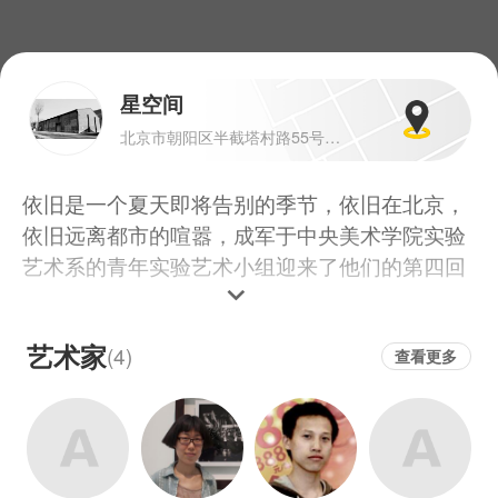
星空间
北京市朝阳区半截塔村路55号七棵树创意园C5
依旧是一个夏天即将告别的季节，依旧在北京，
依旧远离都市的喧嚣，成军于中央美术学院实验
艺术系的青年实验艺术小组迎来了他们的第四回
展览，从2009年到2013年四年的时光，他们依
旧在艺术的道路上坚持前行。他们的展览从环铁
艺术家
(4)
到798再到今年的七棵树星空间，他们逐渐成
查看更多
熟，但是他们的艺术依旧像四年前一样鲜活。
从第一次展览《我们》到后来的《向后看》再到
今年的《有组织无纪律》，ycea的展览代表着他