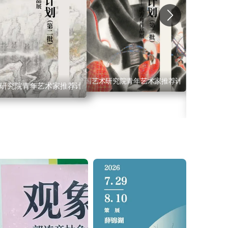
中国艺术研究院青年艺术家推荐计划（第二批）·
研究院青年艺术家推荐计划（第二批）·韩昊
二批）·刘少宁
展 卢乾、林生山水画作品展暨画册出版发布会 鹭潮松风— —
中国艺