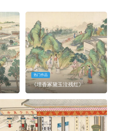
热门作品
《埋香冢黛玉泣残红》