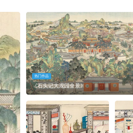
热门作品
《石头记大观园全景》