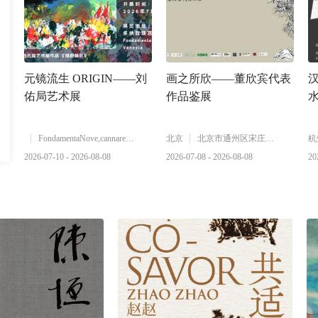
元镜流生 ORIGIN——刘
画之所欣——董欣宾代表
佑局艺术展
作品鉴展
FondamentaNove,cannaregio,5038,Venezia
北京
北京市通州区宋庄小堡北街150号（国防艺术区对面）
杭
2026-07-10 - 2026-08-08
2026-07-08 - 2026-08-08
20