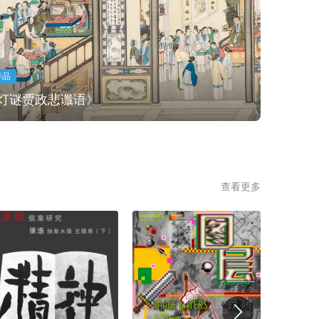
作品
灯谜贾政悲谶语》
查看更多