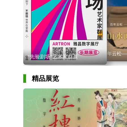
百年云松—
“先验剧场”艺术家群展
精品展览