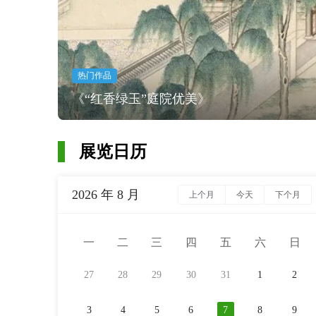
热门作品
《“红香绿玉”庭院优美》
展览日历
2026 年 8 月
上个月
今天
下个月
一
二
三
四
五
六
日
27
28
29
30
31
1
2
3
4
5
6
7
8
9