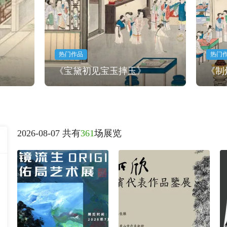
热门作品
热门
《宝黛初见宝玉摔玉》
《制
2026-08-07 共有
361
场展览