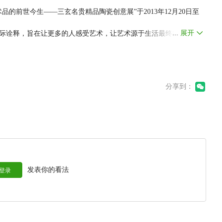
的前世今生——三玄名贵精品陶瓷创意展”于2013年12月20日至
...
展开
际诠释，旨在让更多的人感受艺术，让艺术源于生活最终能回归生
厅展出的25件陶瓷是来自韩国首尔红山中国陶瓷博物馆宋元明清时
受艺术品“可远观不可亵玩“的一面。二号展厅主要呈现由三玄社量
饰用品等，同时以四种不同风格呈现在这一展厅，中式风格以明清
方雍雅的气质和魅力；欧式风格以中世纪奢华的宫廷风格家具为
分享到：
朝代中西频密的经济来往在人们生活中的体现；气派奢华以气派奢
的提升和价值的呈现。气派奢华和文物古董可说是绝妙的搭配；现
家居装饰风格，在瓷器画龙点睛的衬托下更满足了现代人骨子里的
“活画展示”，每幅活画均是世界级名画，并具有画作音乐的改编播
且价值连城，大部分原作都已经被私人藏家及博物馆购买并收藏，
，价值不菲，而活画因有版权的关系，可以播出，而且价格相宜。
姿多彩的感受空间，可以对这些名画有更深层次的领会。
发表你的看法
登录