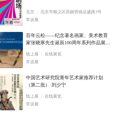
北京
北京市顺义区高丽营镇达盛路3号
常设展
百年云松——纪念著名画家、美术教育
家张晓寒先生诞辰100周年系列作品展
卢乾、林生山水画作品展暨画册出版发
线上展
在线展览
布会 鹭潮松风— — 2022 年度厦门市张
常设展
晓寒美术研究会会员作
中国艺术研究院青年艺术家推荐计划
（第二批）·刘少宁
线上展
在线展览
常设展