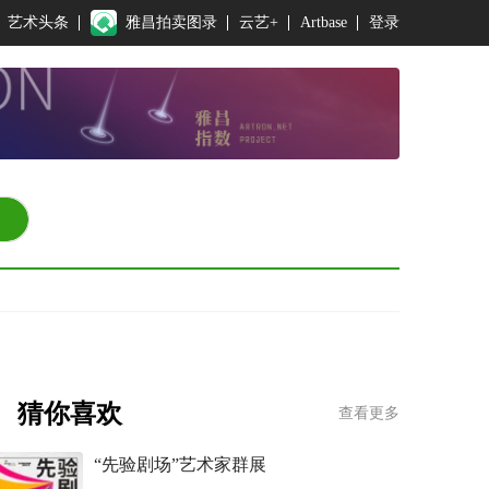
艺术头条
雅昌拍卖图录
云艺+
Artbase
登录
猜你喜欢
查看更多
“先验剧场”艺术家群展