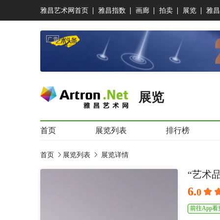
雅昌艺术网首页
雅昌指数
画廊
拍卖
展览
雅昌
展览
首页
展览列表
排行榜
首页
展览列表
展览详情
“艺术
6.
0
前往App