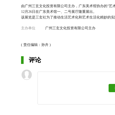
由广州三玄文化投资有限公司主办，广东美术馆协办的“艺术品
12月26日在广东美术馆一、二号展厅隆重展出。
该展览是三玄社为了推动生活艺术化和艺术生活化精妙的实
活，融入生活，陶冶情操。本次展览分为两个部分，一号展
主办单位
广州三玄文化投资有限公司主办
期的古物精品，观众将在充满传统艺术严肃典雅的气氛中感
身定做的艺术空间氛围，将艺术品搭配家具，盆栽，居家装
纯中式家具为主，在瓷器字画的点睛下更显传统中式风格大
( 责任编辑：孙卉 )
主，搭配精美珍贵的中国瓷器，让人回想起中国经济鼎盛的
华的古典家具为主，在明清珍贵瓷器的精美衬托下更显档次
代简约以现代简约干练的风格是现今最受人们欢迎和喜爱的
评论
中式情节也是其品位的绝佳体现。
此次展览另一个最让观众大开眼界的是三玄社已申请专利的
出版权。活画的特色是：所改编的画都是世界著名画作，并
已经很难在市面上流通，即使是名画的版画也是可遇不可求
活画多变的画面，配上精挑细选的音乐，带领观赏者进入多