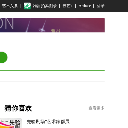
艺术头条
雅昌拍卖图录
云艺+
Artbase
登录
猜你喜欢
查看更多
“先验剧场”艺术家群展