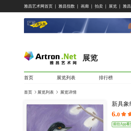
雅昌艺术网首页
雅昌指数
画廊
拍卖
展览
雅昌
展览
首页
展览列表
排行榜
首页
展览列表
展览详情
新具象
6.
0
前往App