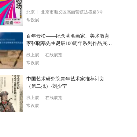
北京
北京市顺义区高丽营镇达盛路3号
常设展
百年云松——纪念著名画家、美术教育
家张晓寒先生诞辰100周年系列作品展
卢乾、林生山水画作品展暨画册出版发
线上展
在线展览
布会 鹭潮松风— — 2022 年度厦门市张
常设展
晓寒美术研究会会员作
中国艺术研究院青年艺术家推荐计划
（第二批）·刘少宁
线上展
在线展览
常设展