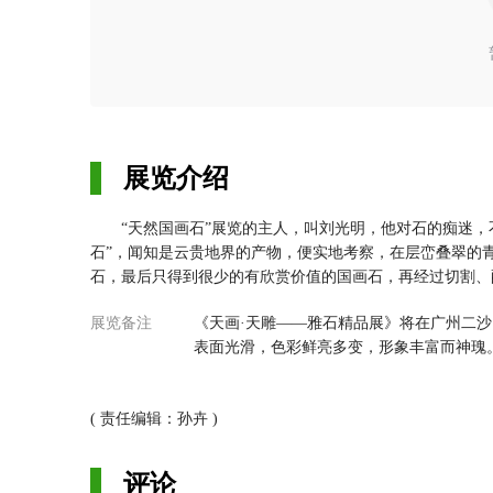
展览介绍
“天然国画石”展览的主人，叫刘光明，他对石的痴迷，不
石”，闻知是云贵地界的产物，便实地考察，在层峦叠翠的
石，最后只得到很少的有欣赏价值的国画石，再经过切割、
迷，找到“天然国画石”。这种“天然国画石”与那些山水画
展览备注
《天画·天雕——雅石精品展》将在广州二沙
是彩霞满天，一会又是滔天巨浪，一会是繁星点缀，一会又
表面光滑，色彩鲜亮多变，形象丰富而神瑰
有水墨氤氲的迷幻、可游、可居、可赏，体现出“石不能言最
( 责任编辑：孙卉 )
评论