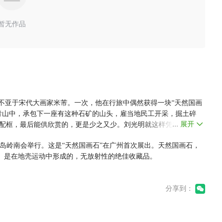
暂无作品
亚于宋代大画家米芾。一次，他在行旅中偶然获得一块“天然国画
青山中，承包下一座有这种石矿的山头，雇当地民工开采，掘土碎
...
展开
配框，最后能供欣赏的，更是少之又少。刘光明就这样凭对石的痴
泼墨泼彩相比，真有几分神似：群山绵延，瀑布飞泻，层峦叠翠，一会
岛岭南会举行。这是“天然国画石”在广州首次展出。天然国画石，
是月下禅钟，似灵猴玩耍，又似僧人晚归，有工笔勾勒的线条，又
。是在地壳运动中形成的，无放射性的绝佳收藏品。
可人”的传统意境。
分享到：