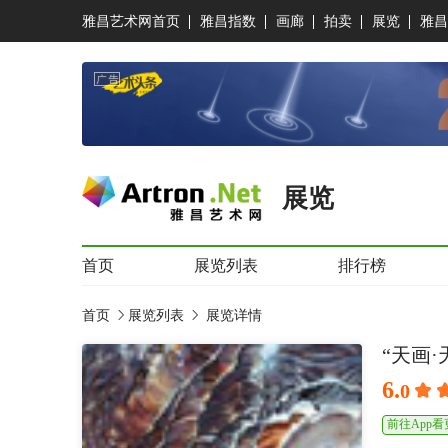
雅昌艺术网首页
雅昌指数
画廊
拍卖
展览
雅昌
展览
首页
展览列表
排行榜
首页
展览列表
展览详情
“天画
6.
0
前往App