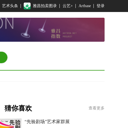
艺术头条
雅昌拍卖图录
云艺+
Artbase
登录
猜你喜欢
查看更多
“先验剧场”艺术家群展