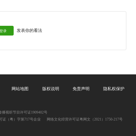
发表你的看法
登录
网站地图
版权说明
免责声明
隐私权保护
播视听节目许可证1909402号
证（粤）字第717号企业
网络文化经营许可证粤网文（2021）1750-217号