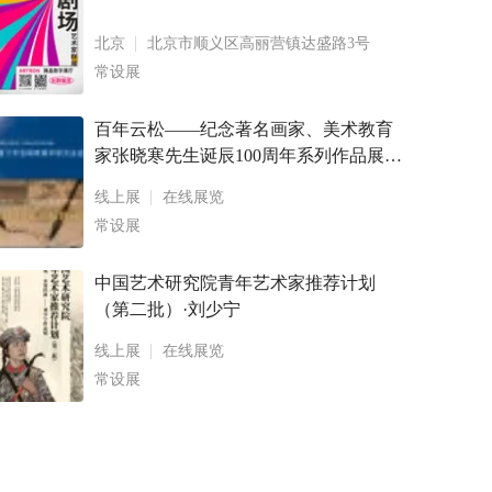
北京
北京市顺义区高丽营镇达盛路3号
常设展
百年云松——纪念著名画家、美术教育
家张晓寒先生诞辰100周年系列作品展
卢乾、林生山水画作品展暨画册出版发
线上展
在线展览
布会 鹭潮松风— — 2022 年度厦门市张
常设展
晓寒美术研究会会员作
中国艺术研究院青年艺术家推荐计划
（第二批）·刘少宁
线上展
在线展览
常设展