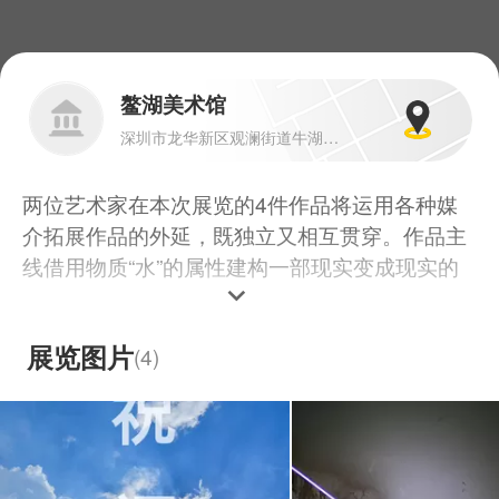
鳌湖美术馆
深圳市龙华新区观澜街道牛湖老村 鳌湖艺术村
两位艺术家在本次展览的4件作品将运用各种媒
介拓展作品的外延，既独立又相互贯穿。作品主
线借用物质“水”的属性建构一部现实变成现实的
游戏，试图激发观者的内部情绪并带来思考。被
宣布永恒存在的物质在“此时”向“彼时”的转换中，
展览图片
(
4
)
释放冷酷又带些机械式的温度，随即被火热的幻
想所替代，无形和自如。展览以递进的方式把控
节奏，呈现多重的观看和体验，并用东方式的缓
慢淡然的审美，把作品的动机淹没在环境中。