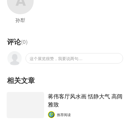
孙犁
评论
(
0
)
这个展览很赞，我要说两句…
相关文章
蒋伟客厅风水画 恬静大气 高阔
雅致
推荐阅读