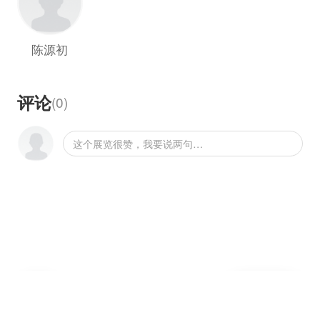
如下为陈源初的一段梦境：
陈源初
在太平洋高空上飞行时，我特别容易入梦，因为
我的命运已彻底交给了别人，没有任何值得自己
担忧之处，只见窗外的华云慢慢变为暗红色，很
评论
(
0
)
快又成了深夜。仰望星空，偶然间，看到深邃的
夜空中飞过一颗流星。死去的人们进天堂，那么
这个展览很赞，我要说两句…
漫天星辰就是归宿。只可惜流星易逝，烟花易
冷。光阴荏苒，带着流星，带着过去，慢慢消
逝、破碎，变为梦中的低语，令人留恋，令人陶
醉，这时，一种莫名的感伤蔓遍全身。灿烂一瞬
的光辉，为我照亮了脚下的道路，继续仰望，为
的只是留住这光芒，是我的人生之路，不会黯
淡。多少次，梦到杨花飘落，飞雪般的梦幻；多
少次，梦到玉蝶纷飞，仙境般的浪漫；多少次，
收
取
梦到大自然的末日，战争连绵不断，富豪巧取豪
写评论