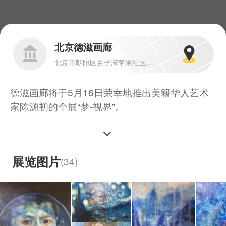
北京德滋画廊
北京市朝阳区百子湾苹果社区22院街2-26号
德滋画廊将于5月16日荣幸地推出美籍华人艺术
家陈源初的个展“梦-视界”。
陈源初的梦境是一种主体经验，也是一种不自觉
的虚拟意识。陈源初艺术作品中潜藏的心理的或
展览图片
(
34
)
是下意识的思想是存在的，不可否认的。如果艺
术作品永远仅仅停留在形式和技巧的探讨，那么
艺术创作就会变得十分平淡无奇。对一件包含着
许多不同元素的蒙太奇画面的作品来说，每个元
素之间在未加组合下，可能是毫无关联的，可是