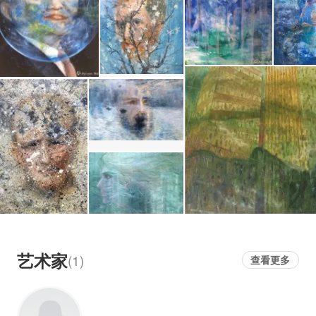
一旦将其描绘在同一件作品中，它们之间就产生
了相互作用，形成某种联系和关系，这不是对现
实的一种新的创造，而是陈源初的一种视角和观
念。可以说，这种蒙太奇般的处理方式是艺术家
的一种情绪的表达。
陈源初的梦是一种意象语言，陈源初画梦的形式
包括了以各种各样的形象表现的梦以及释放潜意
识意象的冲动与压抑，这种梦幻的意向表现不断
斗争，形成自我矛盾，进而形成一种动力。这种
动力使陈源初寻找另外一种途径或满足，这就是
陈源初的梦幻作品。陈源初的作品具有东西方多
元文化的背景，绘画技巧上也呈现出多元化的表
艺术家
(1)
查看更多
现，这与其的游学经历和知识背景有着密切的关
系。