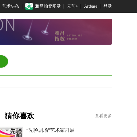
艺术头条
雅昌拍卖图录
云艺+
Artbase
登录
猜你喜欢
查看更多
“先验剧场”艺术家群展