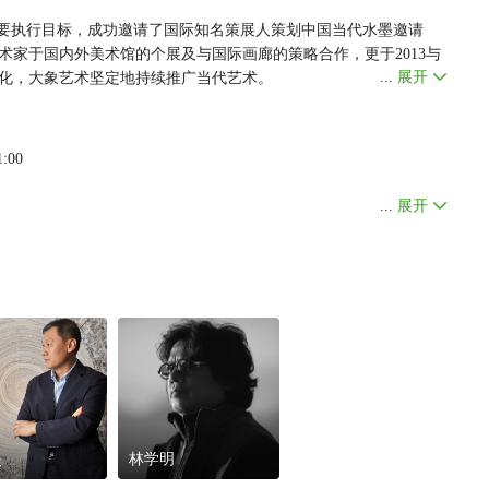
的首要执行目标，成功邀请了国际知名策展人策划中国当代水墨邀请
家于国内外美术馆的个展及与国际画廊的策略合作，更于2013与
...
展开
变化，大象艺术坚定地持续推广当代艺术。
正旻、陈念慈四位艺术家；沈少民，生于中国黑龙江省，作品主要以
17届雪梨双年展、利物浦双年展、釜山双年展、广州三年展、上海
:00
与「标准像」作品，在与现实环境的对话下，将日常生活的对象结
构社会常规表象，提出自身观察与思维。
...
展开
师身份的艺术家角度，去诠释他的观景窗语汇，兼揉了设计师特有的
笔与运笔法则，独特开创了方直排笔和流纹排笔，一笔又一笔的堆
球各地美术馆举办多次展览，并于国际博览会上都能看见他的作品，
，亦是艺术家对韩国文化再现美学的一种方法。
我概念表现相辅融合，没有流于匠气的刻意和表现抽象的形式，在
的笔触撩拨着无形的禅意，同时也传达出线描高手的稳定技巧。
旻
林学明
推荐特区的彭译毅合作，他以艺术的手法，将过往的媒材物件，转以开