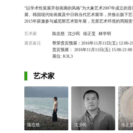
“以学术性策展开创画廊的风格”为大象艺术2007年成立
展、韩国现代绘画展及中日韩当代艺术展等，并推出旗下艺术
2015年获邀参与威尼斯艺术双年展，无畏艺术环境的周期
艺术家
陈念慈
沈少民
徐正旻
林学明
今年，2016台北国际艺术博览会推出沈少民、林学明、徐
装置艺术、影像艺术、以及观念绘画等创作为主，参与过第
展览备注
尊荣贵宾预展：2016年11月11日(五) 12:00-21
双年展等，具全球视野和跨文化语境的他将展出「脚手架」
贵宾预展： 2016年11月11日(五) 15:00-21:00
合自身生活经历，转化书写成另一种对生存意义的语汇，解
展位: K3L3
地址：台北市信义区信义路五段5号
林学明的”触山系列”作品中，看得出他以身兼作者、设计
空间切线之惯性思维，与作者的文人感慨，作品不拘泥于执
艺术家
栈出他的大风景。
徐正旻，出生韩国，2013年受邀参加威尼斯双年展，在全
运用韩国传统文化纸材在当代艺术的表现上，得到广大回响
陈念慈，生于台湾，作品的主观体悟陈述了本心的体性和自
有限空间流露无常的样貌，虚实相生，妙境自在，她以有形
陈念慈
沈少民
徐正
今年除了位于主走道K3L3的展位外，大象艺术并与新人