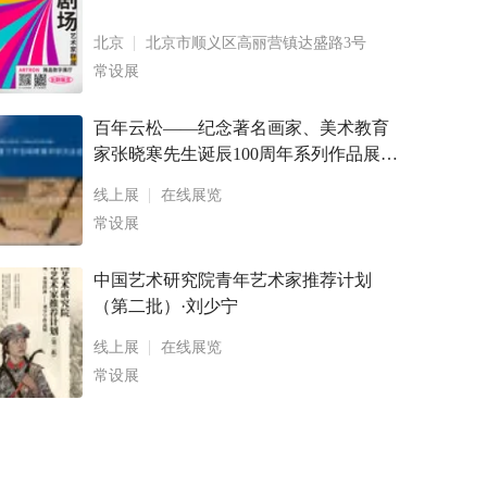
北京
北京市顺义区高丽营镇达盛路3号
常设展
百年云松——纪念著名画家、美术教育
家张晓寒先生诞辰100周年系列作品展
卢乾、林生山水画作品展暨画册出版发
线上展
在线展览
布会 鹭潮松风— — 2022 年度厦门市张
常设展
晓寒美术研究会会员作
中国艺术研究院青年艺术家推荐计划
（第二批）·刘少宁
线上展
在线展览
常设展