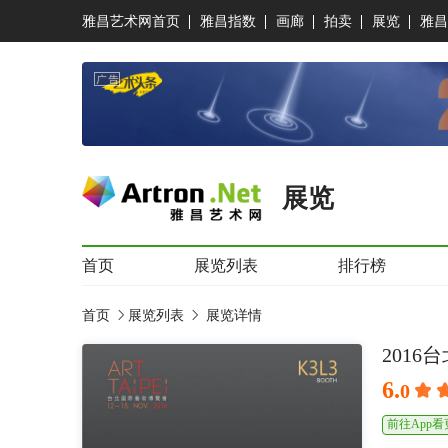
雅昌艺术网首页
雅昌指数
画廊
拍卖
展览
雅昌
展览
首页
展览列表
排行榜
首页
展览列表
展览详情
201
6.
0
前往App