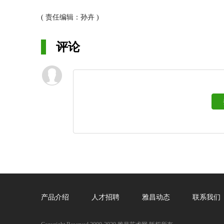
的姿态，建构出高品味应有的生活样貌。
( 责任编辑：孙卉 )
在成立近十年的岁月，大象艺术已奠基了画廊定位与品牌形象
评论
产品介绍
人才招聘
雅昌动态
联系我们