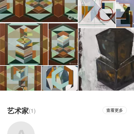
不确定、矛盾与冲突，也成为了艺术家理解自身
与环境的途径之一，亦是她作品中的全新变化。
在对艺术语言的深一步探究中，梁曼琪的作品并
不去试图唤醒观众去回味某一个现实中的时刻。
相反，它创造了一个抽象性的、超出任何具体经
验的空间。我们能够重建艺术家潜在的话语；能
够期待发现艺术家意图的流露，当然这些流露并
不最终反映在词语中，而是体现在空间内的线
条、轮廓和色彩中。因此，当我们走进精美的图
画世界时，自然而然地认识到她对内、外世界的
成熟借鉴，力图重新认识艺术家所能借鉴它们的
东西。探寻空间、色彩、光线、比例、轮廓在某
艺术家
(1)
查看更多
个特定的时代是否在某种话语实践中被确定、陈
述和概念化。