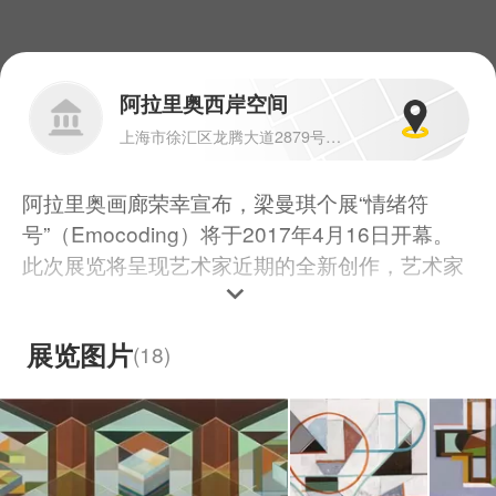
阿拉里奥西岸空间
上海市徐汇区龙腾大道2879号1楼 200232
阿拉里奥画廊荣幸宣布，梁曼琪个展“情绪符
号”（Emocoding）将于2017年4月16日开幕。
此次展览将呈现艺术家近期的全新创作，艺术家
以平面绘画为主线，并通过空间装置、空间绘
画，甚至利用空间的自身结构为媒介，与展览场
展览图片
(
18
)
域产生相互的关联、干涉与补足。艺术家以游戏
般轻松的视觉语言打破现实的物界关系，颜色、
线条、形状由画面空间拓展到现实空间。看似理
性的图像符号，通过感性的情绪状态与心理秩序
获取平衡；而借由有形的几何，阐述内心无形的