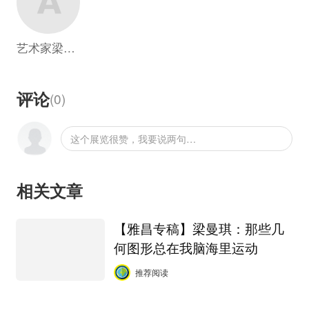
梁曼琪在1986年出生於中国广东。2009年毕业
於中国美术学院公共艺术学院美术教育系，2012
艺术家梁曼琪
年毕业於中国美术学院中德艺术研究生院(CDK)
绘画系，获取美术硕士学位，现於上海生活和工
作。她曾在中国及韩国举办个展和群展，过往个
评论
(
0
)
人项目包括：「想象练习个人展览」
Contemporary by Angela Li,香港（2016）、
这个展览很赞，我要说两句…
「奇想阁：动漫美学双年展」上海当代艺术馆
MoCA，上海 （2016）；「WE|我们：一个关于
中国当代艺术家的力量群展」K11美术馆,上海
相关文章
（2016） 、「Colometry个人展览」Arario
Gallery Seoul阿拉里奥画廊首尔空间,韩国首尔
【雅昌专稿】梁曼琪：那些几
（2015)、「Several Objective Relations」阿拉
何图形总在我脑海里运动
里奥东门旅店美术馆开幕群展,韩国济州岛
推荐阅读
（2014)。