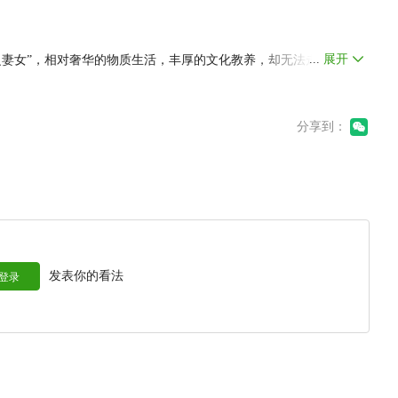
...
展开
之妻女”，相对奢华的物质生活，丰厚的文化教养，却无法走出“后花
闲寂无聊的情绪感受和纤细敏感的情感体验，得到了某种极端的发
分享到：
，只是带着不明言的心思，藏着隐而不宣的祈愿；她们写下的那些
气韵灵动，情思萦绕。
二---“挽袖作新词·明清闺阁文化展”将在中国扇博物馆（小河路450
6组挽袖，19件服饰和12件书画等，从闺阁女子的绣品、衣物、诗
读明清闺阁的文化内涵。
发表你的看法
登录