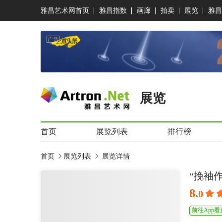
雅昌艺术网首页
雅昌指数
画廊
拍卖
展览
雅昌
展览
首页
展览列表
排行榜
首页
展览列表
展览详情
“挽袖
8.
0
前往App