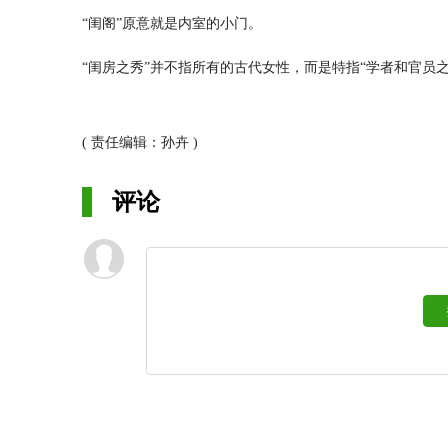
“闺阁”原意就是内室的小门。
“闺房之秀”并不指所有的古代女性，而是特指“学者和官员
园”。这种特别的生活经验，使得她们的心灵活动，尤其是
酵。
( 责任编辑：孙卉 )
她们留下了许多华服，精致典雅，尽显女子情致，蕙质兰心
语词，或是日常温馨，或借物咏怀；无关功名而真实细腻，
评论
4月25日至7月26日，杭州工艺美术博物馆“凭阑观史”系列展
号）二楼临展厅开展。展览共计展出119件展品，其中包含7
词，尝试为观众营造出一个动人、动情的闺秀女性空间，解
最美人间四月天，与君挽袖作新词。