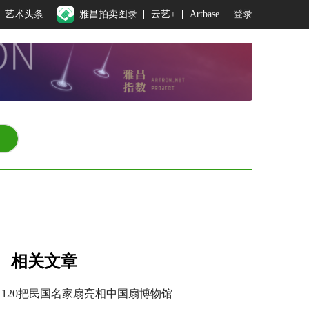
艺术头条
雅昌拍卖图录
云艺+
Artbase
登录
相关文章
120把民国名家扇亮相中国扇博物馆