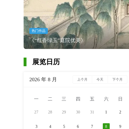
热门作品
《“红香绿玉”庭院优美》
展览日历
2026 年 8 月
上个月
今天
下个月
一
二
三
四
五
六
日
27
28
29
30
31
1
2
3
4
5
6
7
8
9