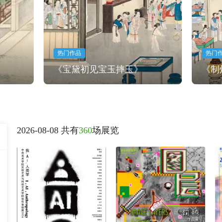
热门作品
热门
《宝黛初见宝玉摔玉》
《制
2026-08-08 共有
360
场展览