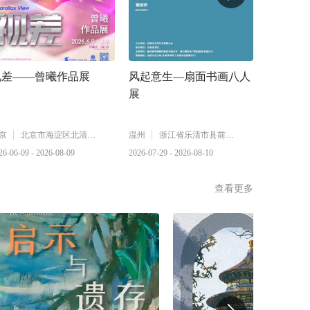
视差——曾曦作品展
风起意生—扇面书画八人
梦回桃花
展
京
北京市海淀区北清路中关村壹号
温州
浙江省乐清市县前路6号
长春
26-06-09 - 2026-08-09
2026-07-29 - 2026-08-10
2026-07-10 
查看更多