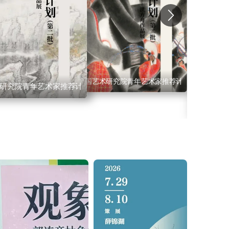
中国艺术研究院青年艺术家推荐计划（第二批）·
研究院青年艺术家推荐计划（第二批）·韩昊
二批）·刘少宁
展 卢乾、林生山水画作品展暨画册出版发布会 鹭潮松风— —
中国艺