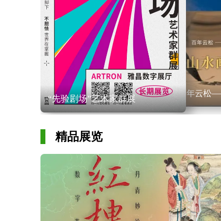
百年云松—
“先验剧场”艺术家群展
精品展览