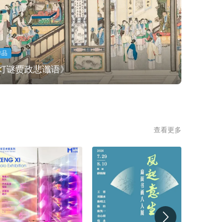
作品
灯谜贾政悲谶语》
查看更多