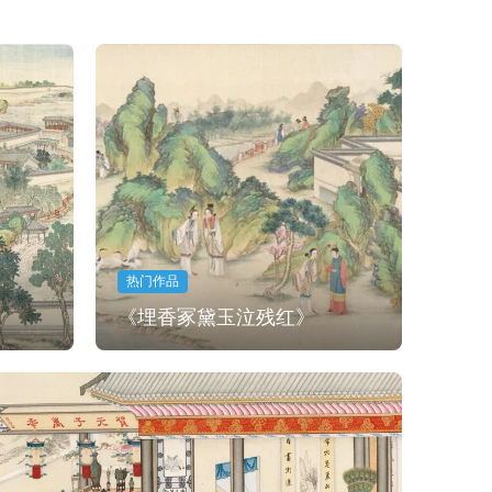
热门作品
《埋香冢黛玉泣残红》