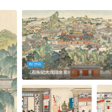
热门作品
《石头记大观园全景》