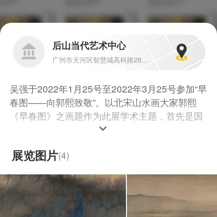
后山当代艺术中心
广州市天河区智慧城高科路28号后山当代艺术中心
吴强于2022年1月25号至2022年3月25号参加“早
春图——向郭熙致敬”。以北宋山水画大家郭熙
《早春图》之画题作为此展学术主题，首先是因
为后山当代艺术中心有意用一个以“春”为主题的
展览来开启它今后的“当代艺术研究展”系列学术
展览图片
(
4
)
活动。
策展人:皮道坚
展览备注:参展艺术家：林海钟、王绍强、吴强、
游东醌、周巍