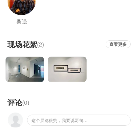
吴强
现场花絮
(2)
查看更多
评论
(
0
)
这个展览很赞，我要说两句…