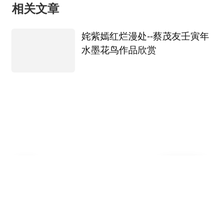
相关文章
姹紫嫣红烂漫处--蔡茂友壬寅年
水墨花鸟作品欣赏
收
取
写评论
藏
消
成
收