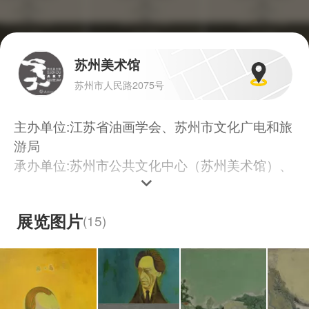
苏州美术馆
苏州市人民路2075号
主办单位:江苏省油画学会、苏州市文化广电和旅
游局
承办单位:苏州市公共文化中心（苏州美术馆）、
苏州大学艺术学院、苏州市美术家协会
策展人:孙俊
展览图片
(
15
)
学术主持:王琨
展览备注:学术支持：江苏油画雕塑院