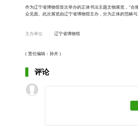
作为辽宁省博物馆首次举办的正体书法主题文物展览，“合规
众见面。此次展览由辽宁省博物馆主办，分为正体的范畴与
主办单位
辽宁省博物馆
届时，观众可以欣赏到包括《晋佚名书曹娥诔辞卷》《宋张
物11件。此外，《康熙五十二年勅命卷》《雍正十三年诰
( 责任编辑：孙卉 )
与观众见面，机会难得。
评论
欢迎大家走进辽博，欣赏“合规同矩——辽宁省博物馆藏正
化精神，共同“写好中国字，做好中国人”！