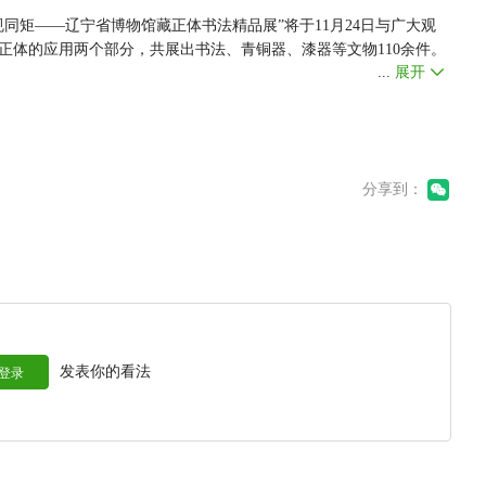
同矩——辽宁省博物馆藏正体书法精品展”将于11月24日与广大观
正体的应用两个部分，共展出书法、青铜器、漆器等文物110余件。
...
展开
即之书华严经卷》《元杨维桢为周文英作诗志传卷》在内的一级文
命卷》《左宗棠等人奏折》等展品则是第一次走出文物库房，近距离
分享到：
体书法精品展”，让我们一起领略中国古代正体书法的艺术魅力和文
发表你的看法
登录