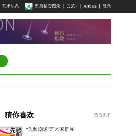
艺术头条
雅昌拍卖图录
云艺+
Artbase
登录
猜你喜欢
查看更多
“先验剧场”艺术家群展