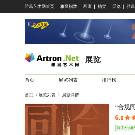
雅昌艺术网首页
雅昌指数
画廊
拍卖
展览
雅昌
展览
首页
展览列表
排行榜
首页
展览列表
展览详情
“合规
6.
0
前往App