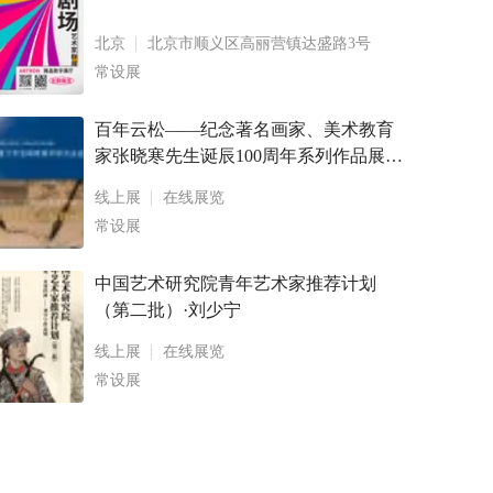
北京
北京市顺义区高丽营镇达盛路3号
常设展
百年云松——纪念著名画家、美术教育
家张晓寒先生诞辰100周年系列作品展
卢乾、林生山水画作品展暨画册出版发
线上展
在线展览
布会 鹭潮松风— — 2022 年度厦门市张
常设展
晓寒美术研究会会员作
中国艺术研究院青年艺术家推荐计划
（第二批）·刘少宁
线上展
在线展览
常设展