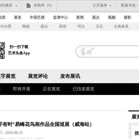
我的雅昌
求购单
（0）
主页服务
客服专线
拍卖
展览
中国艺搜
监测中心
新闻
观点
视频
摄影
当代水墨
陶瓷
砚台
国画
书法
玉石
古典家具
扫一扫下载
艺术头条App
数字展览
展览评论
发布展讯
幕
即将开展
正在展览
已结束展览
展
花开有时”易峰花鸟画作品全国巡展（威海站）
5 - 2026-08-25
按