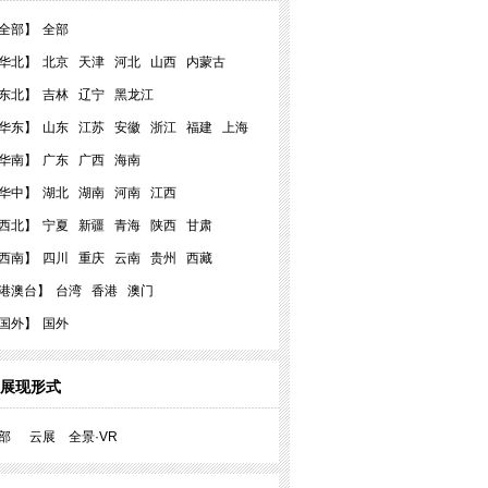
全部】
全部
华北】
北京
天津
河北
山西
内蒙古
东北】
吉林
辽宁
黑龙江
华东】
山东
江苏
安徽
浙江
福建
上海
华南】
广东
广西
海南
华中】
湖北
湖南
河南
江西
西北】
宁夏
新疆
青海
陕西
甘肃
西南】
四川
重庆
云南
贵州
西藏
港澳台】
台湾
香港
澳门
国外】
国外
展现形式
部
云展
全景·VR