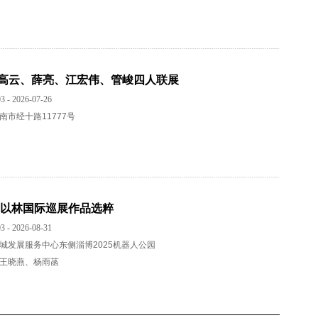
高云、薛亮、江宏伟、管峻四人联展
3 - 2026-07-26
南市经十路11777号
刘以林国际巡展作品选粹
3 - 2026-08-31
城发展服务中心东侧淄博2025机器人公园
王晓燕、杨雨菡