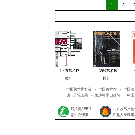
1
2
《上海艺术评
《289艺术风
论》
尚》
中国美术家协会
中国美术馆
中国油
现代工笔画院
恒源祥香山画院
中国
阿拉善SEE生
北京故宫文物
态协会理事
发起人及理事