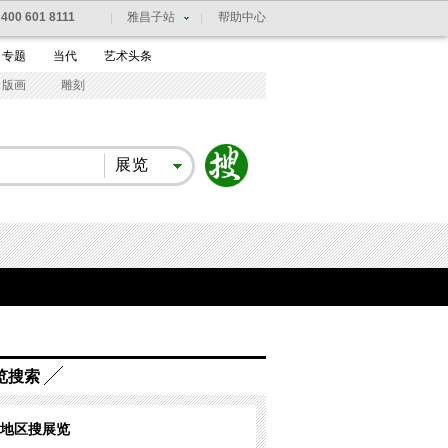
：
400 601 8111
雅昌子站
帮助中心
专题
当代
艺术头条
版画
雕刻
展览
览搜索
地区搜展览