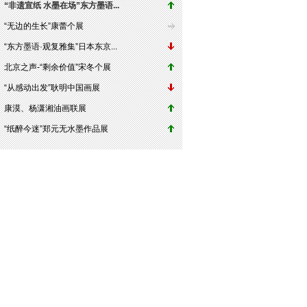
“非遗宣纸 水墨在场”东方墨语...
“无边的生长”康蕾个展
“东方墨语·观复雅集”日本东京...
北京之声-“剩余价值”宋冬个展
“从感动出发”耿明中国画展
康漠、杨潇湘油画联展
“纸醉今迷”郑元无水墨作品展