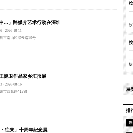
按
中…」跨媒介艺术行动在深圳
故
6 - 2026-10-11
圳市南山区深云路19号
按
杨
王健卫作品家乡汇报展
3 - 2026-08-16
展
州市西苑路417路
排
热
下・往来」十周年纪念展