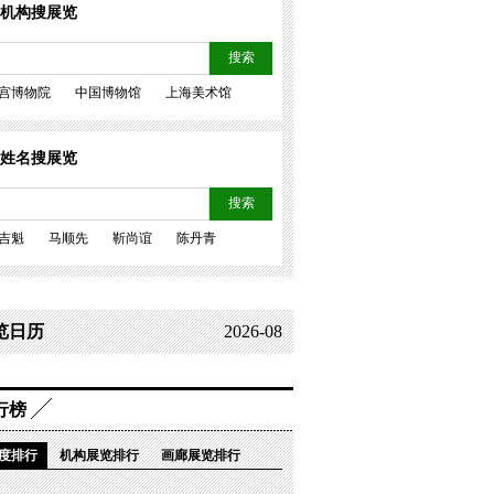
机构搜展览
搜索
宫博物院
中国博物馆
上海美术馆
姓名搜展览
搜索
吉魁
马顺先
靳尚谊
陈丹青
览日历
2026-08
行榜
度排行
机构展览排行
画廊展览排行