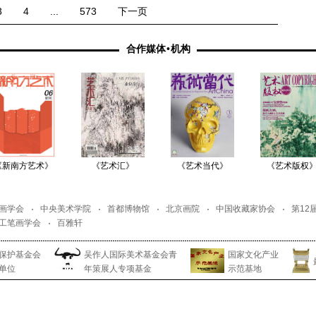
3
4
...
573
下一页
合作媒体
•
机构
《新南方艺术》
《艺术汇》
《艺术当代》
《艺术版权
画学会
中央美术学院
首都博物馆
北京画院
中国收藏家协会
第12
工笔画学会
百雅轩
保护基金会
吴作人国际美术基金会青
国家文化产业
单位
年策展人专项基金
示范基地