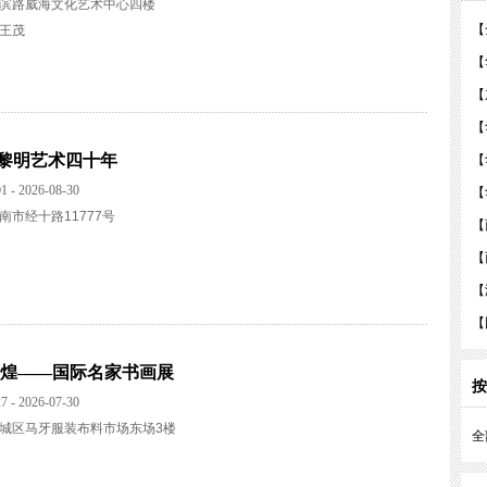
滨路威海文化艺术中心四楼
【
王茂
【
【
【
黎明艺术四十年
【
1 - 2026-08-30
【
南市经十路11777号
【
【
【
【
辉煌——国际名家书画展
按
7 - 2026-07-30
城区马牙服装布料市场东场3楼
全