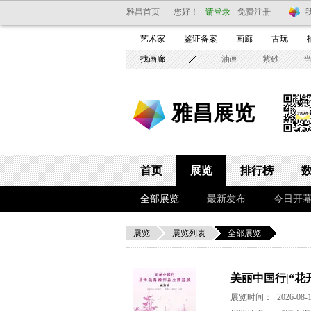
雅昌首页
您好！
请登录
免费注册
艺术家
鉴证备案
画廊
古玩
找画廊
油画
紫砂
雅昌展览
首页
展览
排行榜
全部展览
最新发布
今日开
展览
展览列表
全部展览
美丽中国行|“
展览时间：
2026-08-1