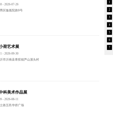
1
8 - 2026-07-26
2
秀区恤孤院路9号
3
4
5
6
小荷艺术展
7
1 - 2026-09-30
沂市沂南县青驼镇芦山溪头村
中科美术作品展
9 - 2026-08-11
士路五邑华侨广场