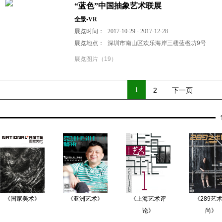
“蓝色”中国抽象艺术联展
全景▪VR
展览时间：
2017-10-29 - 2017-12-28
展览地点：
深圳市南山区欢乐海岸三楼蓝楹坊9号
展览图片（19）
1
2
下一页
《国家美术》
《亚洲艺术》
《上海艺术评
《289艺
论》
尚》