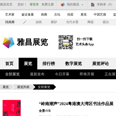
雅昌首页
您好！
请登录
免费注册
我的雅昌
求购单
（0）
艺术家
鉴证备案
画廊
古玩
拍卖
展览
中国艺搜
找画廊
油画
紫砂
当代水墨
陶瓷
砚台
扫一扫下载
雅昌展览
艺术头条App
首页
展览
排行榜
数字展览
展览评论
全部展览
最新发布
今日开幕
即将开展
正在展
展览
展览列表
全部展览
“岭南潮声”2024粤港澳大湾区书法作品展
全景▪VR