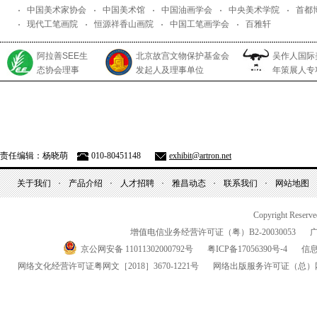
中国美术家协会
中国美术馆
中国油画学会
中央美术学院
首都
现代工笔画院
恒源祥香山画院
中国工笔画学会
百雅轩
阿拉善SEE生
北京故宫文物保护基金会
吴作人国际
态协会理事
发起人及理事单位
年策展人专
责任编辑：杨晓萌
010-80451148
exhibit@artron.net
关于我们
产品介绍
人才招聘
雅昌动态
联系我们
网站地图
Copyright Reserv
增值电信业务经营许可证（粤）
B2-20030053
京公网安备 11011302000792号
粤
ICP
备
17056390
号-
4
信
网络文化经营许可证粤网文
［2018］3670-1221
号
网络出版服务许可证
（总）