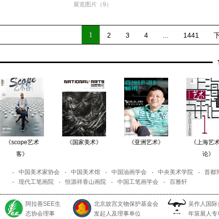
展览图片（9）
1
2
3
4
...
1441
《scope艺术
《国家美术》
《亚洲艺术》
《上海艺
客》
论》
中国美术家协会
中国美术馆
中国油画学会
中央美术学院
首都
现代工笔画院
恒源祥香山画院
中国工笔画学会
百雅轩
阿拉善SEE生
北京故宫文物保护基金会
吴作人国际
态协会理事
发起人及理事单位
年策展人专