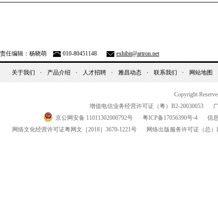
责任编辑：杨晓萌
010-80451148
exhibit@artron.net
关于我们
产品介绍
人才招聘
雅昌动态
联系我们
网站地图
Copyright Reserv
增值电信业务经营许可证（粤）
B2-20030053
京公网安备 11011302000792号
粤
ICP
备
17056390
号-
4
信
网络文化经营许可证粤网文
［2018］3670-1221
号
网络出版服务许可证
（总）