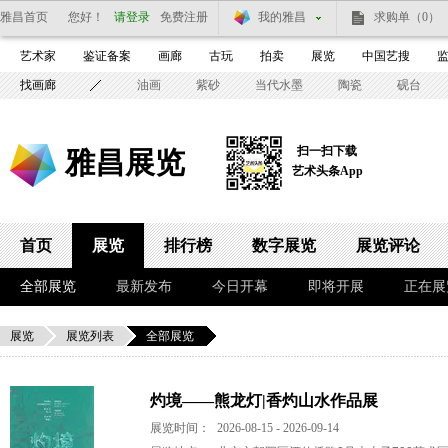
雅昌首页
您好！
请登录
免费注册
我的雅昌
求购单
（0）
艺术家
鉴证备案
画廊
古玩
拍卖
展览
中国艺搜
找画廊
油画
紫砂
当代水墨
陶瓷
砚台
扫一扫下载
雅昌展览
艺术头条App
首页
展览
排行榜
数字展览
展览评论
全部展览
最新发布
今日开幕
即将开展
正在展
展览
展览列表
全部展览
灼境——熊龙灯|香灼山水作品展
展览时间：
2026-08-15 - 2026-09-14