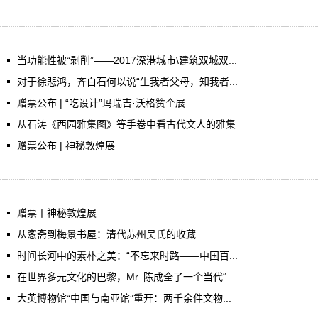
当功能性被“剥削”——2017深港城市\建筑双城双...
对于徐悲鸿，齐白石何以说“生我者父母，知我者...
赠票公布 | “吃设计”玛瑞吉·沃格赞个展
从石涛《西园雅集图》等手卷中看古代文人的雅集
赠票公布 | 神秘敦煌展
赠票丨神秘敦煌展
从愙斋到梅景书屋：清代苏州吴氏的收藏
时间长河中的素朴之美：“不忘来时路——中国百...
在世界多元文化的巴黎，Mr. 陈成全了一个当代“...
大英博物馆“中国与南亚馆”重开：两千余件文物...