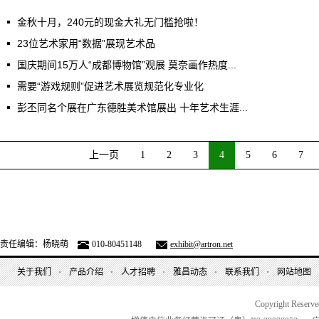
金秋十月，240元的现金大礼无门槛抢啦！
23位艺术家用“数据”展现艺术品
国庆期间15万人“成都博物馆”观展 莫奈画作热度...
需要“游戏规则”促进艺术展览规范化专业化
彭丕同名个展在广东德胜美术馆展出 十年艺术生涯...
上一页
1
2
3
4
5
6
7
责任编辑：杨晓萌
010-80451148
exhibit@artron.net
关于我们
产品介绍
人才招聘
雅昌动态
联系我们
网站地图
Copyright Reserv