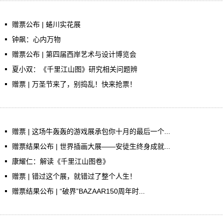
赠票公布 | 蜷川实花展
钟飙：心内万物
赠票公布 | 第四届西岸艺术与设计博览会
夏小双：《千里江山图》研究相关问题辨
赠票 | 万圣节来了，别捣乱！快来抢票！
赠票 | 这场牛轰轰的游戏展承包你十月的最后一个...
赠票结果公布 | 世界插画大展——安徒生终身成就...
康耀仁：解读《千里江山图卷》
赠票 | 错过这个展，就错过了整个人生！
赠票结果公布 | “破界”BAZAAR150周年时...