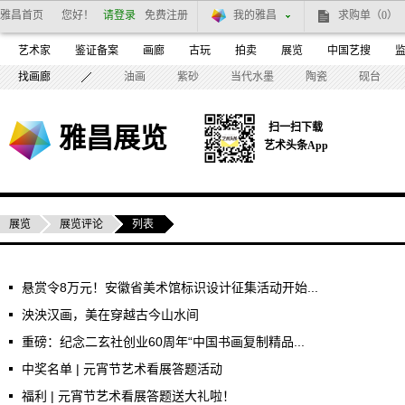
雅昌首页
您好！
请登录
免费注册
我的雅昌
求购单
（0）
艺术家
鉴证备案
画廊
古玩
拍卖
展览
中国艺搜
找画廊
油画
紫砂
当代水墨
陶瓷
砚台
扫一扫下载
雅昌展览
艺术头条App
展览
展览评论
列表
悬赏令8万元！安徽省美术馆标识设计征集活动开始...
泱泱汉画，美在穿越古今山水间
重磅：纪念二玄社创业60周年“中国书画复制精品...
中奖名单 | 元宵节艺术看展答题活动
福利 | 元宵节艺术看展答题送大礼啦！