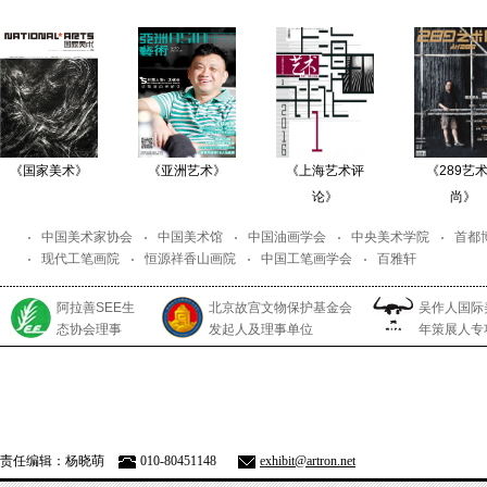
《国家美术》
《亚洲艺术》
《上海艺术评
《289艺
论》
尚》
中国美术家协会
中国美术馆
中国油画学会
中央美术学院
首都
现代工笔画院
恒源祥香山画院
中国工笔画学会
百雅轩
阿拉善SEE生
北京故宫文物保护基金会
吴作人国际
态协会理事
发起人及理事单位
年策展人专
责任编辑：杨晓萌
010-80451148
exhibit@artron.net