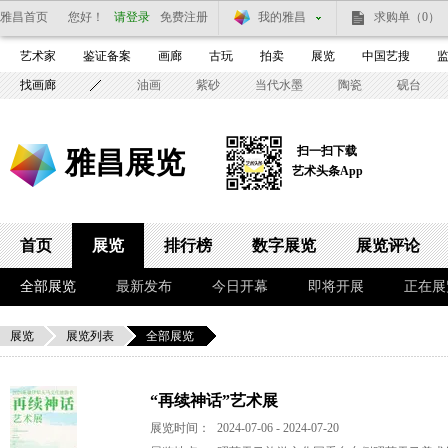
雅昌首页
您好！
请登录
免费注册
我的雅昌
求购单
（0）
艺术家
鉴证备案
画廊
古玩
拍卖
展览
中国艺搜
找画廊
油画
紫砂
当代水墨
陶瓷
砚台
扫一扫下载
雅昌展览
艺术头条App
首页
展览
排行榜
数字展览
展览评论
全部展览
最新发布
今日开幕
即将开展
正在展
展览
展览列表
全部展览
“再续神话”艺术展
展览时间：
2024-07-06 - 2024-07-20