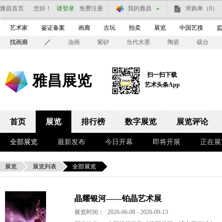
雅昌首页
您好！
请登录
免费注册
我的雅昌
求购单
（0）
艺术家
鉴证备案
画廊
古玩
拍卖
展览
中国艺搜
找画廊
油画
紫砂
当代水墨
陶瓷
砚台
扫一扫下载
雅昌展览
艺术头条App
首页
展览
排行榜
数字展览
展览评论
全部展览
最新发布
今日开幕
即将开展
正在展
展览
展览列表
全部展览
晶耀银河——铂晶艺术展
展览时间：
2026-06-08 - 2026-09-13