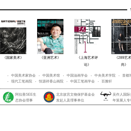
《国家美术》
《亚洲艺术》
《上海艺术评
《289艺
论》
尚》
中国美术家协会
中国美术馆
中国油画学会
中央美术学院
首都
现代工笔画院
恒源祥香山画院
中国工笔画学会
百雅轩
阿拉善SEE生
北京故宫文物保护基金会
吴作人国际
态协会理事
发起人及理事单位
年策展人专