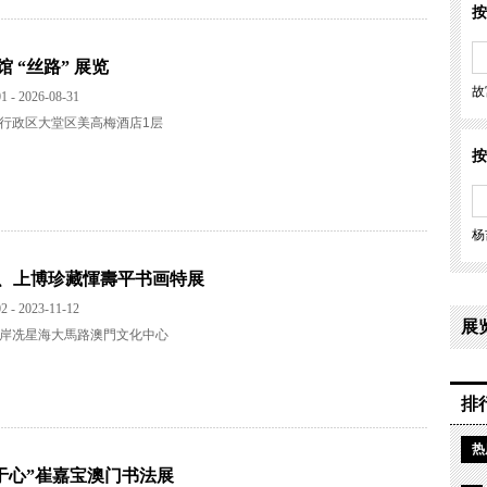
按
 “丝路” 展览
故
1 - 2026-08-31
行政区大堂区美高梅酒店1层
按
杨
宮、上博珍藏惲壽平书画特展
2 - 2023-11-12
展
岸冼星海大馬路澳門文化中心
排
热
索于心”崔嘉宝澳门书法展