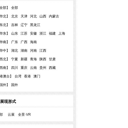
全部】
全部
华北】
北京
天津
河北
山西
内蒙古
东北】
吉林
辽宁
黑龙江
华东】
山东
江苏
安徽
浙江
福建
上海
华南】
广东
广西
海南
华中】
湖北
湖南
河南
江西
西北】
宁夏
新疆
青海
陕西
甘肃
西南】
四川
重庆
云南
贵州
西藏
港澳台】
台湾
香港
澳门
国外】
国外
展现形式
部
云展
全景·VR