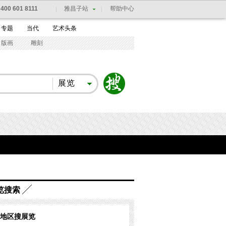
：
400 601 8111
雅昌子站
帮助中心
专题
当代
艺术头条
版画
雕刻
展览
览搜索
地区搜展览