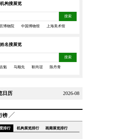
机构搜展览
搜索
宫博物院
中国博物馆
上海美术馆
姓名搜展览
搜索
吉魁
马顺先
靳尚谊
陈丹青
览日历
2026-08
行榜
度排行
机构展览排行
画廊展览排行