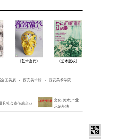
《艺术当代》
《艺术版权》
《东方艺术·大
《
家》
届全国美展
西安美术馆
西安美术学院
文化(美术)产业
最具社会责任感企业
示范基地