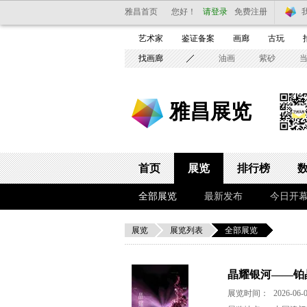
雅昌首页
您好！
请登录
免费注册
艺术家
鉴证备案
画廊
古玩
找画廊
油画
紫砂
雅昌展览
首页
展览
排行榜
全部展览
最新发布
今日开
展览
展览列表
全部展览
晶耀银河——铂
展览时间：
2026-06-0