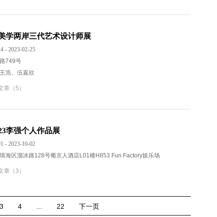
活美学两岸三代艺术设计师展
4 - 2023-02-25
路749号
王浩、伍嘉欣
文章（5）
023李强个人作品展
1 - 2023-10-02
海区溜冰路128号葡京人酒店L01楼H853 Fun Factory娱乐场
文章（3）
3
4
...
22
下一页