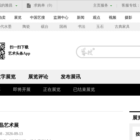
我的雅昌
求购单
（0）
主页服务
客服专线
拍卖
展览
中国艺搜
监测中心
新闻
观点
视频
摄影
当代水墨
陶瓷
砚台
国画
书法
玉石
古典家具
扫一扫下载
艺术头条App
数字展览
展览评论
发布展讯
幕
即将开展
正在展览
已结束展览
展
晶艺术展
8 - 2026-09-13
按