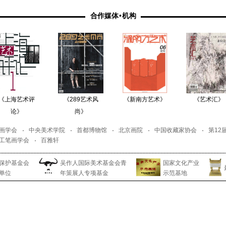
合作媒体
•
机构
《上海艺术评
《289艺术风
《新南方艺术》
《艺术汇》
论》
尚》
画学会
中央美术学院
首都博物馆
北京画院
中国收藏家协会
第12
工笔画学会
百雅轩
保护基金会
吴作人国际美术基金会青
国家文化产业
单位
年策展人专项基金
示范基地