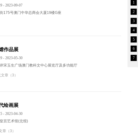
1
9 - 2023-09-07
2
街175号澳门中华总商会大厦19楼G座
3
4
5
6
丽嫦作品展
9 - 2023-05-30
7
岸宋玉生广场澳门教科文中心展览厅及多功能厅
览文章（3）
当代绘画展
5 - 2023-04-30
皇宫艺术馆(北馆)
文章（3）