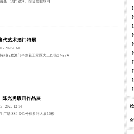
路氹「澳門銀河」综合度假城内
【
【
【
【
国当代艺术澳门特展
【
0 - 2026-03-01
【
特别行政澳门半岛花王堂区大三巴街27-27A
【
【
【
【
— 陈光勇版画作品展
按
5 - 2025-12-14
广场 335-341号获多利大厦16楼
全