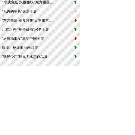
“非遗宣纸 水墨在场”东方墨语...
“无边的生长”康蕾个展
“东方墨语·观复雅集”日本东京...
北京之声-“剩余价值”宋冬个展
“从感动出发”耿明中国画展
康漠、杨潇湘油画联展
“纸醉今迷”郑元无水墨作品展